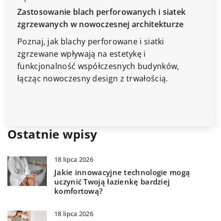
ie blach perforowanych i siatek
18 lipca 2026
h w nowoczesnej architekturze
Praktyczne wsk
 blachy perforowane i siatki
przestrzeni ku
wpływają na estetykę i
Odkryj, jak zam
ność współczesnych budynków,
funkcjonalnośc
oczesny design z trwałością.
Dowiedz się, ja
wybrać, by stw
sprzyja gotowan
Ostatnie wpisy
18 lipca 2026
Jakie innowacyjne technologie mogą
uczynić Twoją łazienkę bardziej
komfortową?
18 lipca 2026