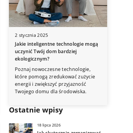
6 listop
2 stycznia 2025
Wyznacza
Jakie inteligentne technologie mogą
po kroku
uczynić Twój dom bardziej
każdego
ekologicznym?
Dowiedz 
Poznaj nowoczesne technologie,
przejść 
które pomogą zredukować zużycie
granic d
energii i zwiększyć przyjazność
może każ
Twojego domu dla środowiska.
Ostatnie wpisy
18 lipca 2026
Jak skutecznie zorganizować