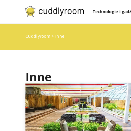
Technologie i gad
Cuddlyroom
>
Inne
Inne
INNE