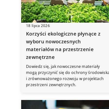
18 lipca 2026
6 listopada 2023
Korzyści ekologiczne płynące z
Wyznaczanie granic d
wyboru nowoczesnych
po kroku proces zro
każdego
materiałów na przestrzenie
zewnętrzne
Dowiedz się, jak kro
przejść przez proce
Dowiedz się, jak nowoczesne materiały
granic działki. Zroz
mogą przyczynić się do ochrony środowisk
może każdy - przekon
i zrównoważonego rozwoju w projektach
przestrzeni zewnętrznych.