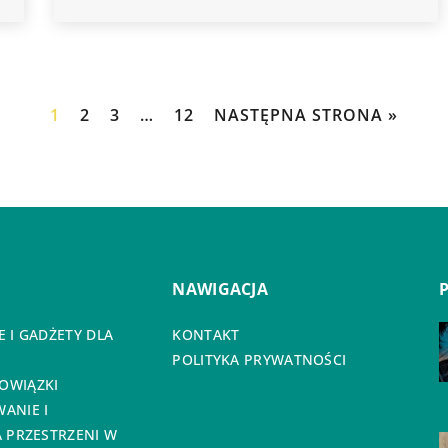
1
2
3
…
12
NASTĘPNA STRONA »
NAWIGACJA
 I GADŻETY DLA
KONTAKT
POLITYKA PRYWATNOŚCI
OWIĄZKI
ANIE I
 PRZESTRZENI W