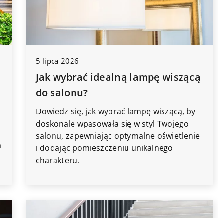
5 lipca 2026
6 marca 2024
ziałek – krok
Jak wybrać idealną lampę wiszącą
Jak dobrze dobrać gałki ceramiczne
zumiały dla
do stylu swojego wnętrza?
do salonu?
Odkryj, jak wybór odpowiednich
Dowiedz się, jak wybrać lampę wiszącą, by
k po kroku
gałek ceramicznych może wpłynąć
doskonale wpasowała się w styl Twojego
s wyznaczania
na styl Twojego wnętrza. Poznaj
salonu, zapewniając optymalne oświetlenie
umieć procedurę
różne rodzaje i wzory, które
a
i dodając pomieszczeniu unikalnego
aj się sam!
podkreślą charakter pomieszczeń.
charakteru.