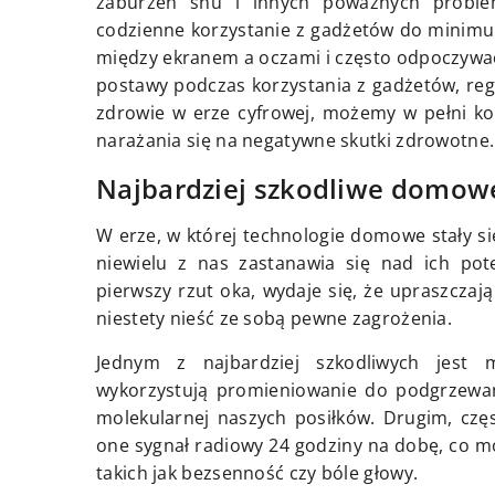
zaburzeń snu i innych poważnych proble
codzienne korzystanie z gadżetów do minimu
między ekranem a oczami i często odpoczywa
postawy podczas korzystania z gadżetów, reg
zdrowie w erze cyfrowej, możemy w pełni kor
narażania się na negatywne skutki zdrowotne.
Najbardziej szkodliwe domow
W erze, w której technologie domowe stały 
niewielu z nas zastanawia się nad ich po
pierwszy rzut oka, wydaje się, że upraszcza
niestety nieść ze sobą pewne zagrożenia.
Jednym z najbardziej szkodliwych jest 
wykorzystują promieniowanie do podgrzewan
molekularnej naszych posiłków. Drugim, czę
one sygnał radiowy 24 godziny na dobę, co 
takich jak bezsenność czy bóle głowy.