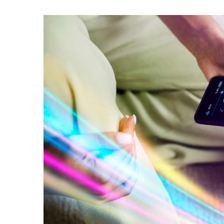
2 lipca 2025
Jak ekologiczne świ
wpływają na atmosf
samopoczucie mies
Odkryj korzyści płyn
ekologicznych świec
które nie tylko wpro
wyjątkową atmosfer
domu, ale także poz
na zdrowie i samopo
mieszkańców.