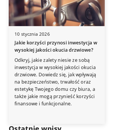
10 stycznia 2026
2 lipca 2
Jakie korzyści przynosi inwestycja w
Jak eko
wysokiej jakości okucia drzwiowe?
wpływaj
Odkryj, jakie zalety niesie ze sobą
samopoc
inwestycja w wysokiej jakości okucia
Odkryj k
drzwiowe. Dowiedz się, jak wpływają
ekologi
na bezpieczeństwo, trwałość oraz
i
które ni
estetykę Twojego domu czy biura, a
wyjątko
także jakie mogą przynieść korzyści
domu, al
finansowe i funkcjonalne.
na zdro
mieszka
Ostatnie wpisy