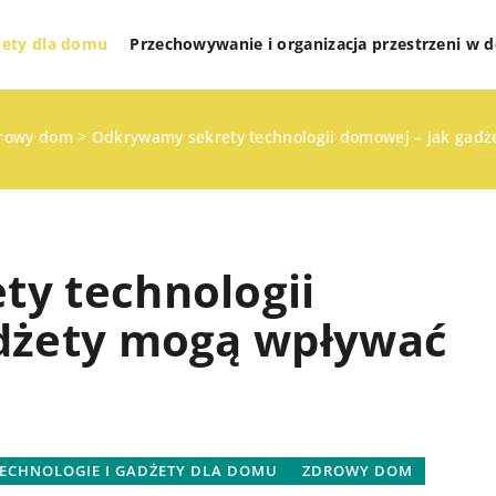
żety dla domu
Przechowywanie i organizacja przestrzeni w
rowy dom
>
Odkrywamy sekrety technologii domowej – jak gadż
y technologii
dżety mogą wpływać
INNE
ECHNOLOGIE I GADŻETY DLA DOMU
ZDROWY DOM