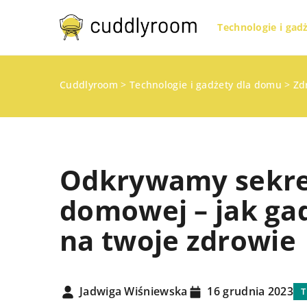
Technologie i gad
Cuddlyroom
>
Technologie i gadżety dla domu
>
Zd
Odkrywamy sekret
domowej – jak ga
na twoje zdrowie
WYPOCZYNEK I RELAKS
Jadwiga Wiśniewska
16 grudnia 2023
T