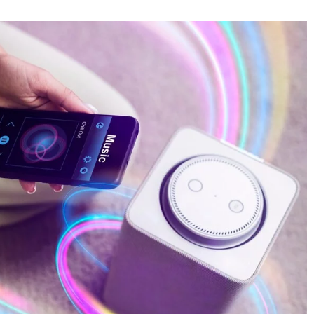
20 kwietnia 2025
Nowoczesne rozwiązania
technologiczne w projektowaniu
ece zapachowe
bram przesuwnych aluminiowych
erę w domu i
zkańców
Odkryj zaawansowane technologie,
które kształtują przyszłość
ące z używania
projektowania bram przesuwnych
 zapachowych,
aluminiowych. Zrozum, jakie korzyśc
wadzają
niosą nowoczesne rozwiązania
ę w Twoim
materiałowe i mechaniczne dla
ytywnie wpływają
estetyki i funkcjonalności.
czucie