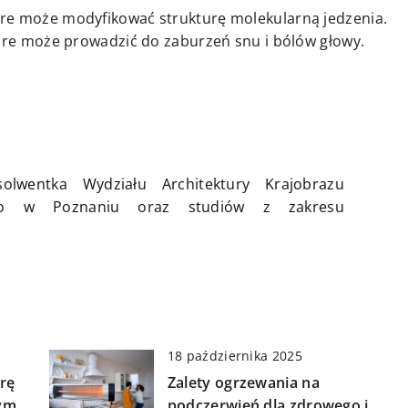
tóre może modyfikować strukturę molekularną jedzenia.
które może prowadzić do zaburzeń snu i bólów głowy.
olwentka Wydziału Architektury Krajobrazu
zego w Poznaniu oraz studiów z zakresu
18 października 2025
rę
Zalety ogrzewania na
nym
podczerwień dla zdrowego i