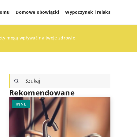
 domu
Domowe obowiązki
Wypoczynek i relaks
ety mogą wpływać na twoje zdrowie
Rekomendowane
INNE
WYPOCZY