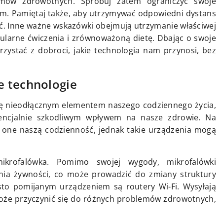
mów zdrowotnych. Spróbuj zatem ograniczyć swoje
m. Pamiętaj także, aby utrzymywać odpowiedni dystans
ć. Inne ważne wskazówki obejmują utrzymanie właściwej
ularne ćwiczenia i zrównoważoną dietę. Dbając o swoje
zystać z dobroci, jakie technologia nam przynosi, bez
e technologie
się nieodłącznym elementem naszego codziennego życia,
tencjalnie szkodliwym wpływem na nasze zdrowie. Na
ją one naszą codzienność, jednak takie urządzenia mogą
mikrofalówka. Pomimo swojej wygody, mikrofalówki
ia żywności, co może prowadzić do zmiany struktury
sto pomijanym urządzeniem są routery Wi-Fi. Wysyłają
może przyczynić się do różnych problemów zdrowotnych,