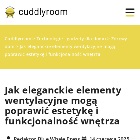
Cuddlyroom
>
Technologie i gadżety dla domu
>
Zdrowy
dom
>
Jak eleganckie elementy wentylacyjne mogą
poprawić estetykę i funkcjonalność wnętrza
Jak eleganckie elementy
wentylacyjne mogą
poprawić estetykę i
funkcjonalność wnętrza
Redaktor Blue Whale Press
14 czerwca 2025