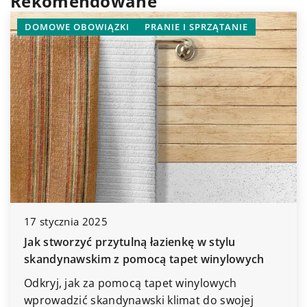
Rekomendowane
PRZECHOWYWANIE I ORGANIZACJA PRZESTRZENI W
DOMU
ROZWIĄZANIA DO MAŁYCH PRZESTRZENI
30 listopada 2025
Pomysły na wykorzystanie przestrzeni w
domowej biblioteczce: funkcjonalność i styl w
jednym.
Odkryj, jak maksymalnie wykorzystać przestrzeń