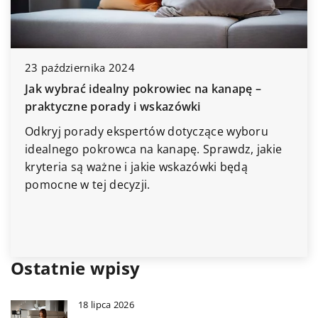
nika 2024
 idealny pokrowiec na kanapę –
14 września 20
 porady i wskazówki
Porównanie wy
ady ekspertów dotyczące wyboru
popularnych m
pokrowca na kanapę. Sprawdz, jakie
Zobacz porówn
 ważne i jakie wskazówki będą
modeli sprężar
ej decyzji.
parametrach, p
dokonać najbar
Ostatnie wpisy
18 lipca 2026