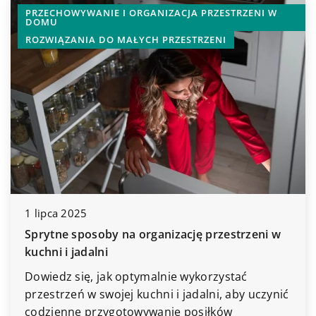
PRZECHOWYWANIE I ORGANIZACJA PRZESTRZENI W
DOM
DOMU
ROZWIĄZANIA DO MAŁYCH PRZESTRZENI
1 lipca 2025
8 si
Sprytne sposoby na organizację przestrzeni w
Przy
kuchni i jadalni
Odkr
Dowiedz się, jak optymalnie wykorzystać
któr
przestrzeń w swojej kuchni i jadalni, aby uczynić
Przy
codzienne przygotowywanie posiłków