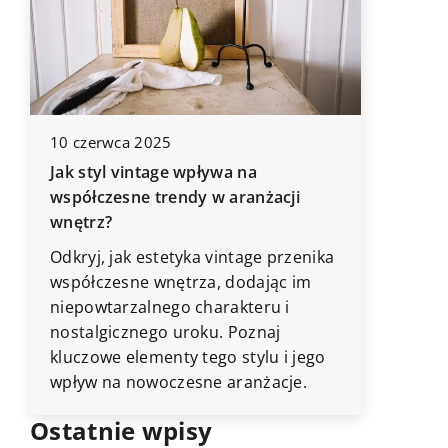
Dowiedz 
do oświe
jakie są 
uwagę p
jak oświ
komfort
10 czerwca 2025
Jak styl vintage wpływa na
współczesne trendy w aranżacji
wnętrz?
.
Odkryj, jak estetyka vintage przenika
współczesne wnętrza, dodając im
niepowtarzalnego charakteru i
nostalgicznego uroku. Poznaj
kluczowe elementy tego stylu i jego
wpływ na nowoczesne aranżacje.
Ostatnie wpisy