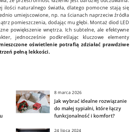
ia, że przestronność łazienki jest bardziej odczuwalna.
 ilości naturalnego światła, dlatego pomocne stają się
wiednio umiejscowione, np. na ścianach naprzeciw źródła
nątrz pomieszczenia, dodając mu głębi. Montaż diod LED
zne powiększenie wnętrza. Ich subtelne, ale efektywne
kter, jednocześnie podkreślając kluczowe elementy
mieszczone oświetlenie potrafią zdziałać prawdziwe
trzeń pełną lekkości.
8 marca 2026
Jak wybrać idealne rozwiązanie
do małej sypialni, które łączy
mu
funkcjonalność i komfort?
24 lipca 2024