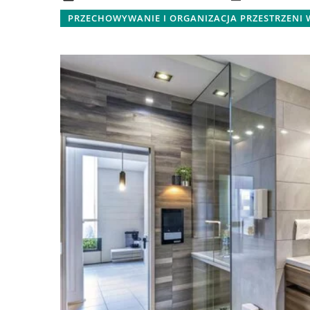
Dowiedz się, jak dobi
PRZECHOWYWANIE I ORGANIZACJA PRZESTRZENI
do oświetlenia domu,
jakie są ich typy i na
uwagę przed zakupe
jak oświetlenie wpływ
komfort Twojego do