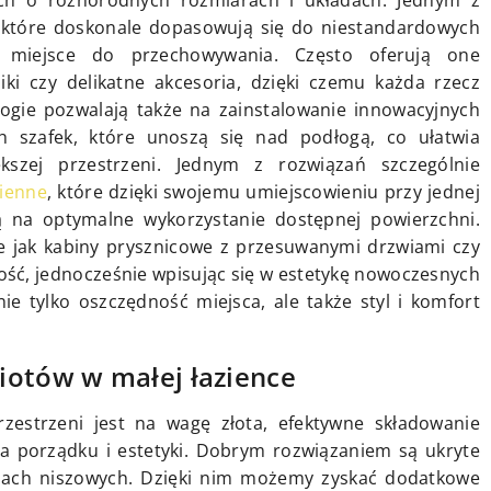
ach o różnorodnych rozmiarach i układach. Jednym z
które doskonale dopasowują się do niestandardowych
miejsce do przechowywania. Często oferują one
ki czy delikatne akcesoria, dzięki czemu każda rzecz
ogie pozwalają także na zainstalowanie innowacyjnych
h szafek, które unoszą się nad podłogą, co ułatwia
kszej przestrzeni. Jednym z rozwiązań szczególnie
ienne
, które dzięki swojemu umiejscowieniu przy jednej
ą na optymalne wykorzystanie dostępnej powierzchni.
 jak kabiny prysznicowe z przesuwanymi drzwiami czy
ność, jednocześnie wpisując się w estetykę nowoczesnych
ie tylko oszczędność miejsca, ale także styl i komfort
iotów w małej łazience
zestrzeni jest na wagę złota, efektywne składowanie
a porządku i estetyki. Dobrym rozwiązaniem są ukryte
anach niszowych. Dzięki nim możemy zyskać dodatkowe