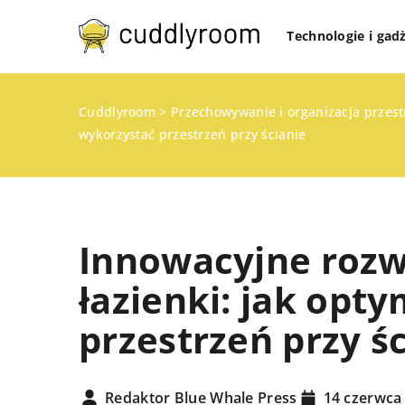
Technologie i gad
Cuddlyroom
>
Przechowywanie i organizacja przes
wykorzystać przestrzeń przy ścianie
Innowacyjne rozw
łazienki: jak opt
przestrzeń przy ś
TECHNOLOGIE I GADŻ
14 kwietnia 2024
ZDROWY DOM
Jak wybrać odpowied
do oświetlenia wnęt
Redaktor Blue Whale Press
14 czerwca