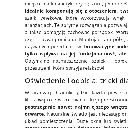
miejsce na kosmetyki czy ręczniki, jednocześ
idealnie komponują się z otoczeniem, two
szafki wnękowe, które wykorzystują wnęki
aranżacjach. Te sprytne rozwiązania pozwala
a także pomagają zachować porządek. Warto
często bywa pomijana. Montując tam półki, 
używanych przedmiotów.
Innowacyjne podej
tylko wpływa na jej funkcjonalność, al
Optymalne rozmieszczenie szafek i półe
przestrzeni, która sprzyja relaksowi.
Oświetlenie i odbicia: tricki d
W aranżacji łazienki, gdzie każda powierz
kluczową rolę w kreowaniu iluzji przestronn
postrzeganie nawet najmniejszego wnętrza
otwarte.
Naturalne światło jest niezastąpion
układ pomieszczenia. Duże okna lub świetl