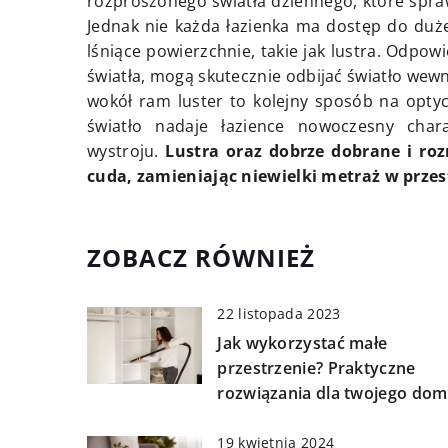
rozproszonego światła dziennego, które spraw
Jednak nie każda łazienka ma dostęp do dużej
lśniące powierzchnie, takie jak lustra. Odpo
światła, mogą skutecznie odbijać światło wew
wokół ram luster to kolejny sposób na optyc
światło nadaje łazience nowoczesny chara
wystroju.
Lustra oraz dobrze dobrane i roz
cuda, zamieniając niewielki metraż w przes
ZOBACZ RÓWNIEŻ
22 listopada 2023
Jak wykorzystać małe
przestrzenie? Praktyczne
rozwiązania dla twojego do
19 kwietnia 2024