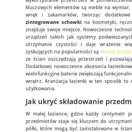
wykorzystanie przestrzeni w pomieszczeni
kluczowych elementów są meble na wymiar, 
wnęk i zakamarków, tworząc dodatkowe 
zintegrowane schowki
na kosmetyki, ręczni
znajduje swoje miejsce. Nowoczesne technol
urządzeń takich jak systemy podwieszanyc
utrzymanie czystości i daje wrażenie wię
zyskujących na popularności są
wanny przyśc
ze ścian oszczędzają przestrzeń i pozwalaj
Dodatkowo nowoczesne akcesoria łazienkowe
wielofunkcyjne baterie zwiększają funkcjonal
wnętrz. Aranżacja łazienki w ten sposób to n
użytkowania.
Jak ukryć składowanie przedm
W małej łazience, gdzie każdy centymetr pr
przedmiotów staje się kluczem do utrzymani
półki, które mogą być zainstalowane w ści