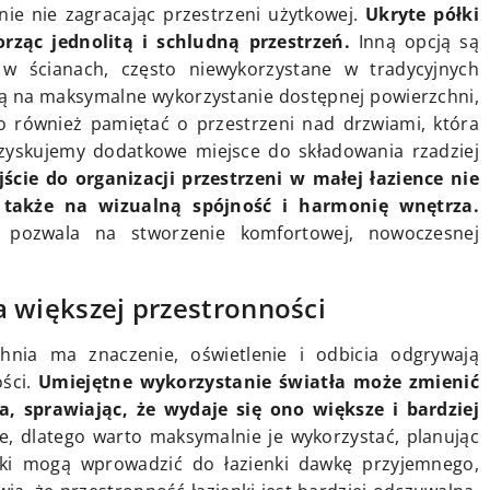
nie nie zagracając przestrzeni użytkowej.
Ukryte półki
rząc jednolitą i schludną przestrzeń.
Inną opcją są
 w ścianach, często niewykorzystane w tradycyjnych
ją na maksymalne wykorzystanie dostępnej powierzchni,
 również pamiętać o przestrzeni nad drzwiami, która
zyskujemy dodatkowe miejsce do składowania rzadziej
ście do organizacji przestrzeni w małej łazience nie
e także na wizualną spójność i harmonię wnętrza.
k pozwala na stworzenie komfortowej, nowoczesnej
la większej przestronności
chnia ma znaczenie, oświetlenie i odbicia odgrywają
ości.
Umiejętne wykorzystanie światła może zmienić
, sprawiając, że wydaje się ono większe i bardziej
e, dlatego warto maksymalnie je wykorzystać, planując
iki mogą wprowadzić do łazienki dawkę przyjemnego,