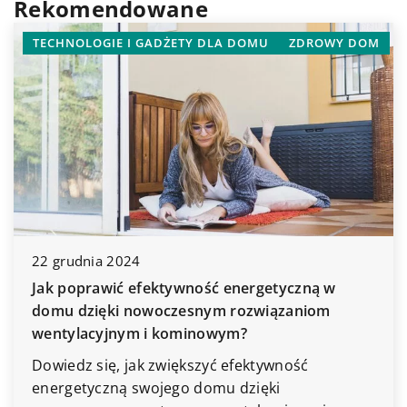
Rekomendowane
DOMOWE OBOWIĄZKI
KUCHNIA I GOTOWANIE
8 lutego 2024
Poradnik, jak wybrać płytki drewnopodobne do
Twojej łazienki
Odkryj nasz poradnik, który pomoże Ci znaleźć
idealne płytki drewnopodobne do Twojej
łazienki. Przydatne wskazówki i porady dla