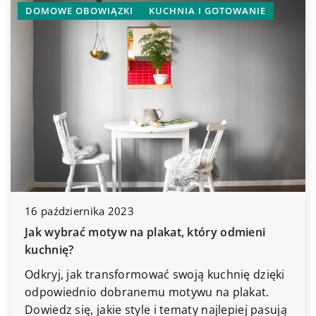
DOMOWE OBOWIĄZKI
KUCHNIA I GOTOWANIE
INN
16 października 2023
18 c
Jak wybrać motyw na plakat, który odmieni
Jaki
kuchnię?
kam
Odkryj, jak transformować swoją kuchnię dzięki
Wybi
odpowiednio dobranemu motywu na plakat.
trwa
Dowiedz się, jakie style i tematy najlepiej pasują
utrz