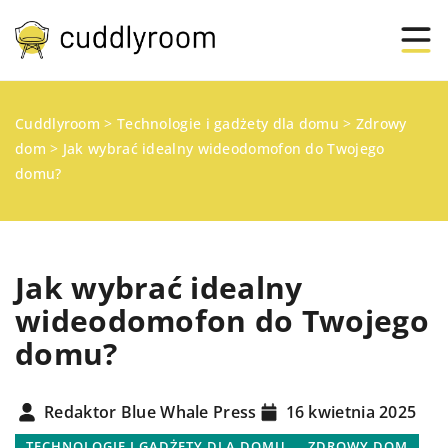
Cuddlyroom
>
Technologie i gadżety dla domu
>
Zdrowy
dom
>
Jak wybrać idealny wideodomofon do Twojego
domu?
Jak wybrać idealny
wideodomofon do Twojego
domu?
Redaktor Blue Whale Press
16 kwietnia 2025
TECHNOLOGIE I GADŻETY DLA DOMU
ZDROWY DOM