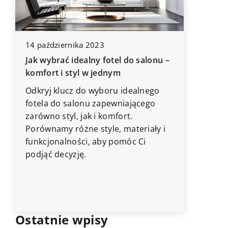
14 października 2023
Jak wybrać idealny fotel do salonu –
22 marc
komfort i styl w jednym
Jak pra
narzędz
Odkryj klucz do wyboru idealnego
fotela do salonu zapewniającego
Odkryj 
zarówno styl, jak i komfort.
przecho
Porównamy różne style, materiały i
ogrodow
funkcjonalności, aby pomóc Ci
długowie
o
podjąć decyzję.
Ostatnie wpisy