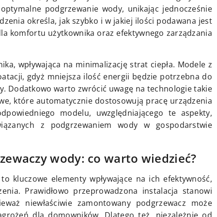
optymalne podgrzewanie wody, unikając jednocześnie
enia określa, jak szybko i w jakiej ilości podawana jest
la komfortu użytkownika oraz efektywnego zarządzania
nika, wpływająca na minimalizację strat ciepła. Modele z
atacji, gdyż mniejsza ilość energii będzie potrzebna do
. Dodatkowo warto zwrócić uwagę na technologie takie
owe, które automatycznie dostosowują pracę urządzenia
dpowiedniego modelu, uwzględniającego te aspekty,
wiązanych z podgrzewaniem wody w gospodarstwie
rzewaczy wody: co warto wiedzieć?
 to kluczowe elementy wpływające na ich efektywność,
enia. Prawidłowo przeprowadzona instalacja stanowi
nieważ niewłaściwie zamontowany podgrzewacz może
agrożeń dla domowników. Dlatego też, niezależnie od