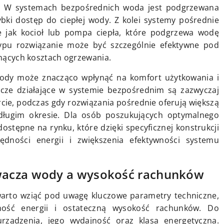
e. W systemach bezpośrednich woda jest podgrzewana
bki dostęp do ciepłej wody. Z kolei systemy pośrednie
ie jak kocioł lub pompa ciepła, które podgrzewa wodę
typu rozwiązanie może być szczególnie efektywne pod
osnących kosztach ogrzewania.
dy może znacząco wpłynąć na komfort użytkowania i
ze działające w systemie bezpośrednim są zazwyczaj
arcie, podczas gdy rozwiązania pośrednie oferują większą
 długim okresie. Dla osób poszukujących optymalnego
ostępne na rynku, które dzięki specyficznej konstrukcji
dności energii i zwiększenia efektywności systemu
wacza wody a wysokość rachunków
arto wziąć pod uwagę kluczowe parametry techniczne,
ność energii i ostateczną wysokość rachunków. Do
rządzenia, jego wydajność oraz klasa energetyczna.