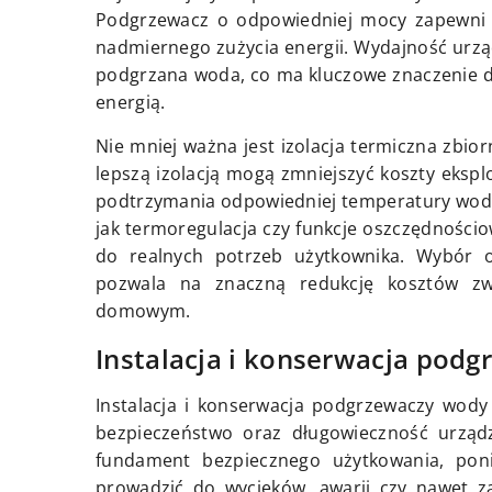
Podgrzewacz o odpowiedniej mocy zapewni 
nadmiernego zużycia energii. Wydajność urządz
podgrzana woda, co ma kluczowe znaczenie d
energią.
Nie mniej ważna jest izolacja termiczna zbior
lepszą izolacją mogą zmniejszyć koszty eksplo
podtrzymania odpowiedniej temperatury wody
jak termoregulacja czy funkcje oszczędności
do realnych potrzeb użytkownika. Wybór o
pozwala na znaczną redukcję kosztów z
domowym.
Instalacja i konserwacja podg
Instalacja i konserwacja podgrzewaczy wody
bezpieczeństwo oraz długowieczność urządz
fundament bezpiecznego użytkowania, po
prowadzić do wycieków, awarii czy nawet z