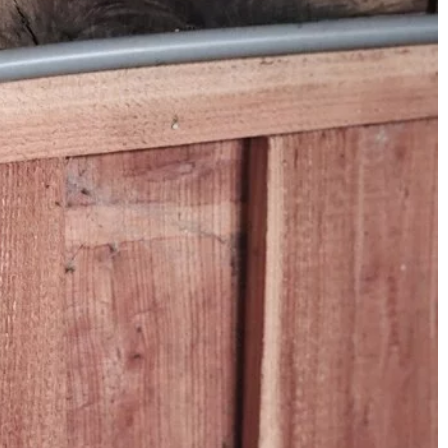
9 sierpnia 2025
echowywać
Jak wybrać idealny odpływ liniowy
 ogrodowej?
do nowoczesnej łazienki: Poradnik
dla początkujących
tody
ędzi w skrzyni
Dowiedz się, jak wybrać najlepszy
wnić im
odpływ liniowy do swojej
wość używania.
nowoczesnej łazienki. Zrozum, na c
zwrócić uwagę przy zakupie i jakie
rozwiązania są dostępne na rynku,
aby cieszyć się funkcjonalnym i
estetycznym wnętrzem.