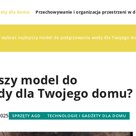
żety dla domu
Przechowywanie i organizacja przestrzeni w
k wybrać najlepszy model do podgrzewania wody dla Twojego d
pszy model do
dy dla Twojego domu?
RGANIZACJA
INNE
YCH PRZESTRZENI
2025
SPRZĘTY AGD
TECHNOLOGIE I GADŻETY DLA DOMU