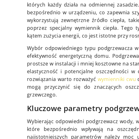
których każdy działa na odmiennej zasadzi
bezpośrednio w urządzeniu, co zapewnia szy
wykorzystują zewnętrzne źródło ciepła, tak
poprzez specjalny wymiennik ciepła. Tego 
kątem zużycia energii, co jest istotne przy r
Wybór odpowiedniego typu podgrzewacza wo
efektywność energetyczną domu. Podgrzewac
prostsze w instalacji i mniej kosztowne na st
elastyczność i potencjalne oszczędności w
rozwiązania warto rozważyć
wymienniki cwu
d
mogą przyczynić się do znaczących oszczę
grzewczego.
Kluczowe parametry podgrze
Wybierając odpowiedni podgrzewacz wody, w
które bezpośrednio wpływają na oszczęd
najistotniejszych parametrów należy moc u