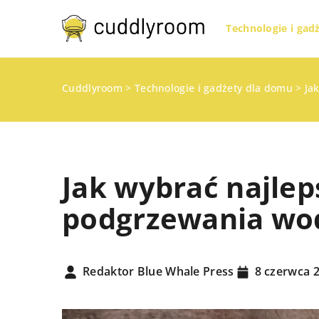
Technologie i gad
Cuddlyroom
>
Technologie i gadżety dla domu
>
Ja
Jak wybrać najle
podgrzewania wo
PRZECHOWYWANIE I O
PRZESTRZENI W DOMU
ROZWIĄZANIA DO MAŁ
Redaktor Blue Whale Press
8 czerwca 