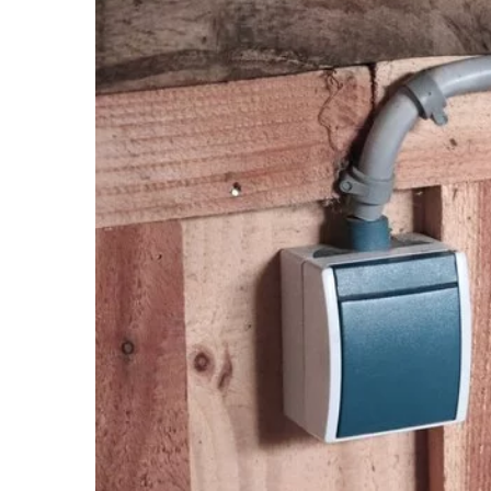
22 marca 2024
Jak prawidłowo prz
narzędzia w skrzyni
Odkryj skuteczne me
przechowywania narz
ogrodowej, aby zape
długowieczność i łat