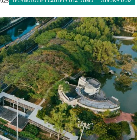
2025
TECHNOLOGIE I GADŻETY DLA DOMU
ZDROWY DOM
1 czerwca 2026
nie akcesoria
Jakie są kluczowe korzyści z
 kominowego?
inwestowania w nowoczesne
tylko
systemy wentylacyjne dla domu i
ty do rozważenia
przemysłu?
akcesoriów do
Odkryj, w jaki sposób nowoczesne
, aby zapewnić
systemy wentylacyjne mogą
 i
poprawić jakość powietrza,
zwiększyć efektywność energetyczn
i zapewnić komfort zarówno w
domach, jak i w przestrzeniach