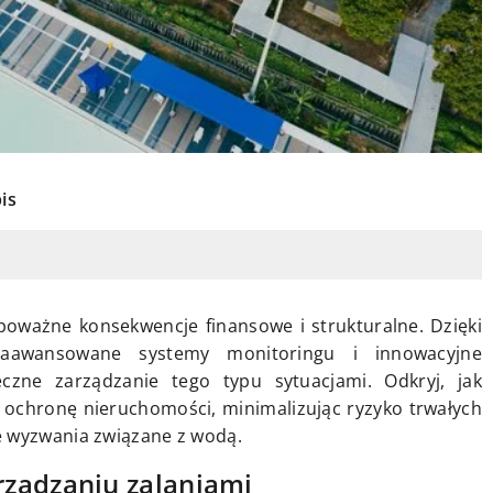
przemysłowych. Dowiedz się, jakie
korzyści niesie ze sobą inwestowani
w innowacyjne rozwiązania
wentylacyjne.
is
oważne konsekwencje finansowe i strukturalne. Dzięki
aawansowane systemy monitoringu i innowacyjne
czne zarządzanie tego typu sytuacjami. Odkryj, jak
ochronę nieruchomości, minimalizując ryzyko trwałych
e wyzwania związane z wodą.
ządzaniu zalaniami