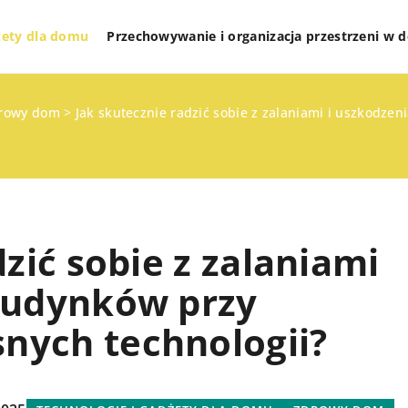
żety dla domu
Przechowywanie i organizacja przestrzeni w
rowy dom
>
Jak skutecznie radzić sobie z zalaniami i uszkod
zić sobie z zalaniami
budynków przy
ych technologii?
TECHNOLOGIE I GADŻETY DLA DOMU
ZDROWY DOM