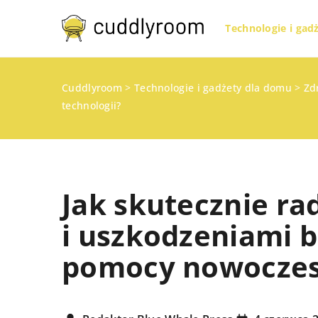
Technologie i gad
Cuddlyroom
>
Technologie i gadżety dla domu
>
Zd
technologii?
Jak skutecznie rad
i uszkodzeniami 
pomocy nowoczesn
INNE