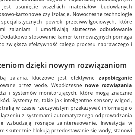
jest usunięcie wszelkich materiałów budowlanych
ipsowo-kartonowe czy izolacje. Nowoczesne technologie
specjalistycznych powłok przeciwwilgociowych, które
ymi zalaniami i umożliwiają skuteczne odbudowanie
ę. Dodatkowo stosowanie kamer termowizyjnych pomaga
, co zwiększa efektywność całego procesu naprawczego i
zeniom dzięki nowym rozwiązaniom
obą zalania, kluczowe jest efektywne
zapobieganie
dowane przez wodę. Współczesne
nowe rozwiązania
dzi i systemów monitorujących, które mogą znacznie
ód. Systemy te, takie jak inteligentne sensory wilgoci,
trafią w czasie rzeczywistym przekazywać informacje o
połączeniu z systemami automatycznego odprowadzania
e wzbudzają rosnące zainteresowanie. Inwestycja w
re skutecznie blokują przedostawanie się wody, stanowi