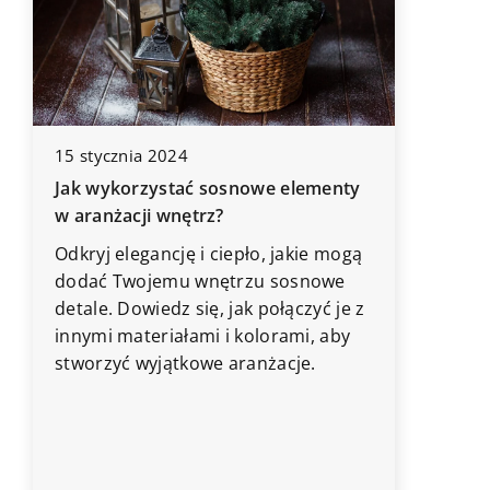
15 stycznia 2024
17 luteg
Jak wykorzystać sosnowe elementy
Jak wyb
w aranżacji wnętrz?
do twoj
Odkryj elegancję i ciepło, jakie mogą
Dowiedz 
dodać Twojemu wnętrzu sosnowe
najważni
detale. Dowiedz się, jak połączyć je z
podczas
innymi materiałami i kolorami, aby
systemu
stworzyć wyjątkowe aranżacje.
jego efe
bezpiec
ą