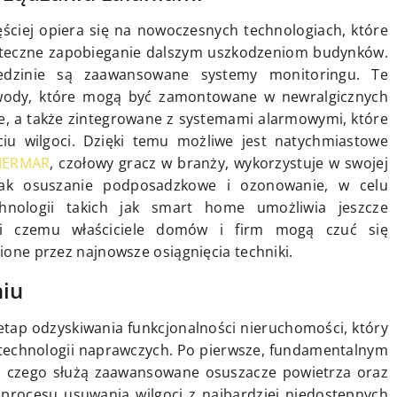
ściej opiera się na nowoczesnych technologiach, które
skuteczne zapobieganie dalszym uszkodzeniom budynków.
edzinie są zaawansowane systemy monitoringu. Te
 wody, które mogą być zamontowane w newralgicznych
hnie, a także zintegrowane z systemami alarmowymi, które
iu wilgoci. Dzięki temu możliwe jest natychmiastowe
ERMAR
, czołowy gracz w branży, wykorzystuje w swojej
e jak osuszanie podposadzkowe i ozonowanie, w celu
chnologii takich jak smart home umożliwia jeszcze
ięki czemu właściciele domów i firm mogą czuć się
nione przez najnowsze osiągnięcia techniki.
iu
tap odzyskiwania funkcjonalności nieruchomości, który
echnologii naprawczych. Po pierwsze, fundamentalnym
o czego służą zaawansowane osuszacze powietrza oraz
 procesu usuwania wilgoci z najbardziej niedostępnych