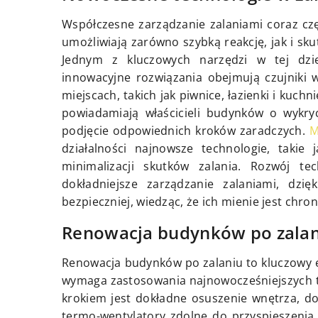
Współczesne zarządzanie zalaniami coraz czę
umożliwiają zarówno szybką reakcję, jak i 
Jednym z kluczowych narzędzi w tej dzi
innowacyjne rozwiązania obejmują czujniki
miejscach, takich jak piwnice, łazienki i kuc
powiadamiają właścicieli budynków o wykryc
podjęcie odpowiednich kroków zaradczych.
M
działalności najnowsze technologie, taki
minimalizacji skutków zalania. Rozwój te
dokładniejsze zarządzanie zalaniami, dz
bezpieczniej, wiedząc, że ich mienie jest chro
Renowacja budynków po zalan
Renowacja budynków po zalaniu to kluczowy e
wymaga zastosowania najnowocześniejszych t
krokiem jest dokładne osuszenie wnętrza, d
termo-wentylatory zdolne do przyspieszenia