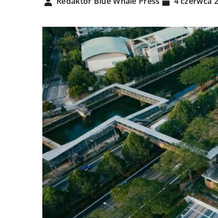
Redaktor Blue Whale Press
4 czerwca 
17 lutego 2024
Jak wybrać odpowied
do twojego systemu
Dowiedz się, jakie są 
najważniejsze aspek
podczas wybierania 
systemu kominowego
jego efektywną pracę
bezpieczeństwo.