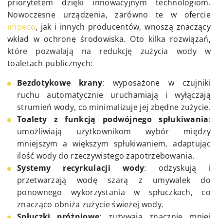
priorytetem dzięki innowacyjnym technologiom.
Nowoczesne urządzenia, zarówno te w ofercie
impeco
, jak i innych producentów, wnoszą znaczący
wkład w ochronę środowiska. Oto kilka rozwiązań,
które pozwalają na redukcję zużycia wody w
toaletach publicznych:
Bezdotykowe krany
: wyposażone w czujniki
ruchu automatycznie uruchamiają i wyłączają
strumień wody, co minimalizuje jej zbędne zużycie.
Toalety z funkcją podwójnego spłukiwania
:
umożliwiają użytkownikom wybór między
mniejszym a większym spłukiwaniem, adaptując
ilość wody do rzeczywistego zapotrzebowania.
Systemy recyrkulacji wody
: odzyskują i
przetwarzają wodę szarą z umywalek do
ponownego wykorzystania w spłuczkach, co
znacząco obniża zużycie świeżej wody.
Spłuczki próżniowe
: zużywają znacznie mniej