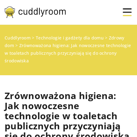
Cuddlyroom
>
Technologie i gadżety dla domu
>
Zdrowy
dom
>
Zrównoważona higiena: Jak nowoczesne technologie
w toaletach publicznych przyczyniają się do ochrony
środowiska
Zrównoważona higiena:
Jak nowoczesne
technologie w toaletach
publicznych przyczyniają
się do ochrony środowiska