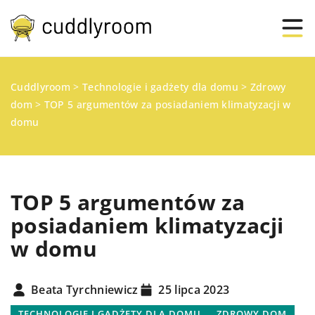
Cuddlyroom
>
Technologie i gadżety dla domu
>
Zdrowy
dom
>
TOP 5 argumentów za posiadaniem klimatyzacji w
domu
TOP 5 argumentów za
posiadaniem klimatyzacji
w domu
Beata Tyrchniewicz
25 lipca 2023
TECHNOLOGIE I GADŻETY DLA DOMU
ZDROWY DOM