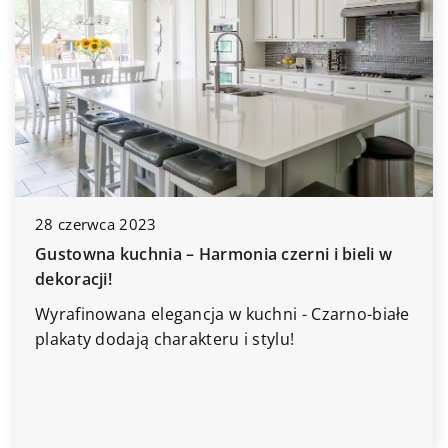
 2023
uchnia – Harmonia czerni i bieli w
4 lipca 2023
Odkryj zdrowe 
na elegancja w kuchni - Czarno-białe
słodyczy
ają charakteru i stylu!
W tym artykul
opcjom, które 
słodkości.