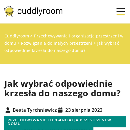
Cuddlyroom
>
Przechowywanie i organizacja przestrzeni w
domu
>
Rozwiązania do małych przestrzeni
>
Jak wybrać
odpowiednie krzesła do naszego domu?
Jak wybrać odpowiednie
krzesła do naszego domu?
Beata Tyrchniewicz
23 sierpnia 2023
PRZECHOWYWANIE I ORGANIZACJA PRZESTRZENI W
DOMU