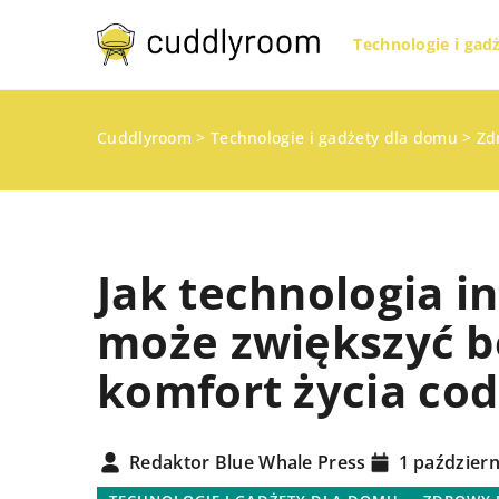
Technologie i gad
Cuddlyroom
>
Technologie i gadżety dla domu
>
Zd
Jak technologia 
może zwiększyć b
komfort życia co
INNE
Redaktor Blue Whale Press
1 październ