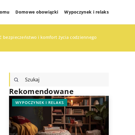
 domu
Domowe obowiązki
Wypoczynek i relaks
ć bezpieczeństwo i komfort życia codziennego
Rekomendowane
WYPOCZYNEK I RELAKS
INNE