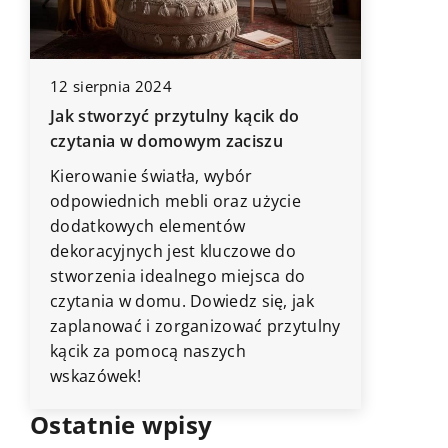
12 sierpnia 2024
Jak stworzyć przytulny kącik do
17 stycz
czytania w domowym zaciszu
Jak Des
na Doświ
Kierowanie światła, wybór
odpowiednich mebli oraz użycie
Zastanaw
dodatkowych elementów
wpływa 
dekoracyjnych jest kluczowe do
się, jak
stworzenia idealnego miejsca do
zwiększy
czytania w domu. Dowiedz się, jak
zoptyma
zaplanować i zorganizować przytulny
kącik za pomocą naszych
wskazówek!
Ostatnie wpisy