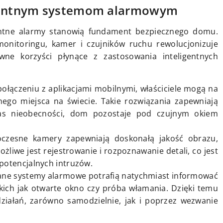
igentnym systemom alarmowym
entne alarmy stanowią fundament bezpiecznego domu.
nitoringu, kamer i czujników ruchu rewolucjonizuje
ne korzyści płynące z zastosowania inteligentnych
połączeniu z aplikacjami mobilnymi, właściciele mogą na
ego miejsca na świecie. Takie rozwiązania zapewniają
as nieobecności, dom pozostaje pod czujnym okiem
oczesne kamery zapewniają doskonałą jakość obrazu,
ożliwe jest rejestrowanie i rozpoznawanie detali, co jest
 potencjalnych intruzów.
ane systemy alarmowe potrafią natychmiast informować
akich jak otwarte okno czy próba włamania. Dzięki temu
ziałań, zarówno samodzielnie, jak i poprzez wezwanie