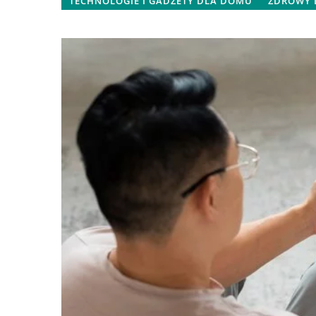
TECHNOLOGIE I GADŻETY DLA DOMU
ZDROWY
17 stycznia 2025
Jak Design Lad Skl
na Doświadczenie Kli
Zastanawiasz się, jak
wpływa na zakupy kl
się, jak design lad 
zwiększyć satysfakcję
zoptymalizować sprz