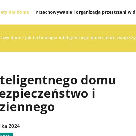
żety dla domu
Przechowywanie i organizacja przestrzeni w
rowy dom
>
Jak technologia inteligentnego domu może zwiększy
inteligentnego domu
ezpieczeństwo i
dziennego
WYPOCZYNEK I RELAKS
ika 2024