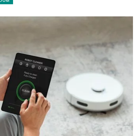
 DOM
9 października 2025
epowych Wpływa
enta w Sklepie
Jak wybrać idealny fotel do relaksu
w domowym zaciszu?
 układ sklepu
ientów? Dowiedz
Odkryj, jak wybrać fotel do relaksu,
sklepowych może
który idealnie wpasuje się w
 klientów i
aranżację Twojego domu,
edaż.
zapewniając komfort i styl. Poznaj
kluczowe czynniki, które ułatwią
decyzję zakupową.