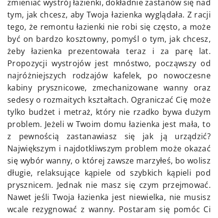
zmieniać wystrój łazienki, dokładnie zastanów się nad
tym, jak chcesz, aby Twoja łazienka wyglądała. Z racji
tego, że remontu łazienki nie robi się często, a może
być on bardzo kosztowny, pomyśl o tym, jak chcesz,
żeby łazienka prezentowała teraz i za parę lat.
Propozycji wystrojów jest mnóstwo, począwszy od
najróżniejszych rodzajów kafelek, po nowoczesne
kabiny prysznicowe, zmechanizowane wanny oraz
sedesy o rozmaitych kształtach. Ograniczać Cię może
tylko budżet i metraż, który nie rzadko bywa dużym
problem. Jeżeli w Twoim domu łazienka jest mała, to
z pewnością zastanawiasz się jak ją urządzić?
Największym i najdotkliwszym problem może okazać
się wybór wanny, o której zawsze marzyłeś, bo wolisz
długie, relaksujące kąpiele od szybkich kąpieli pod
prysznicem. Jednak nie masz się czym przejmować.
Nawet jeśli Twoja łazienka jest niewielka, nie musisz
wcale rezygnować z wanny. Postaram się pomóc Ci