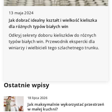
18 lipca 2026
Nowoczesne technologie w zarządzaniu
wilgotnością powietrza dla zdrowego i
komfortowego domu
Odkryj, jak nowoczesne technologie pomagają w
zarządzaniu wilgotnością powietrza, tworząc
zdrowsze i bardziej komfortowe środowisko
domowe. Dowiedz się, jakie innowacyjne
rozwiązania możesz zastosować, aby zadbać o
jakość powietrza w swoim domu.
Ostatnie wpisy
18 lipca 2026
Jak maksymalnie wykorzystać przestrzeń
w małej kuchni?