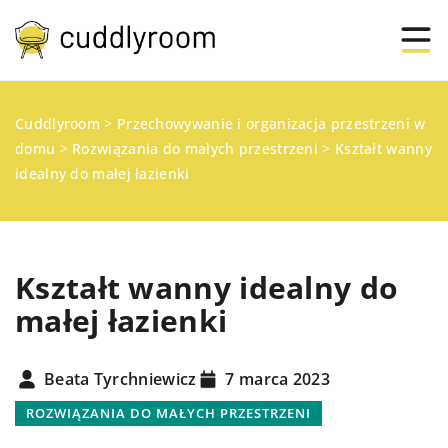
Cuddlyroom
>
Przechowywanie i organizacja przestrzeni w
domu
>
Rozwiązania do małych przestrzeni
>
Kształt wanny
idealny do małej łazienki
Kształt wanny idealny do
małej łazienki
Beata Tyrchniewicz
7 marca 2023
ROZWIĄZANIA DO MAŁYCH PRZESTRZENI