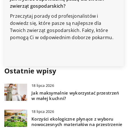
Optymalizacja 
ospodarskich?
praktycznych m
domu
porady od profesjonalistów i
, które pasze są najlepsze dla
Zastosuj prakt
rząt gospodarskich. Fakty, które
swojej przestrz
 w odpowiednim doborze pokarmu.
inteligentne r
odmienić atmo
Ostatnie wpisy
18 lipca 2026
Jak maksymalnie wykorzystać przestrzeń
w małej kuchni?
18 lipca 2026
Korzyści ekologiczne płynące z wyboru
nowoczesnych materiałów na przestrzenie