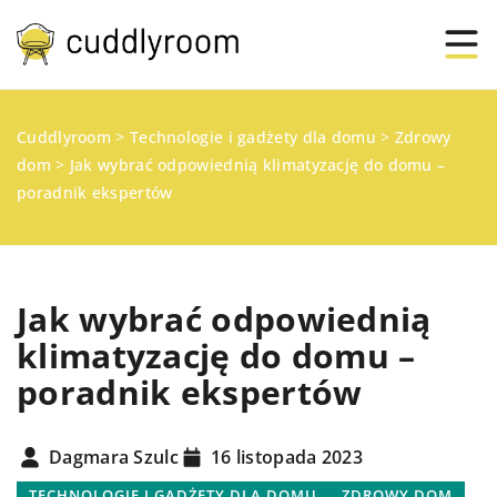
Cuddlyroom
>
Technologie i gadżety dla domu
>
Zdrowy
dom
>
Jak wybrać odpowiednią klimatyzację do domu –
poradnik ekspertów
Jak wybrać odpowiednią
klimatyzację do domu –
poradnik ekspertów
Dagmara Szulc
16 listopada 2023
TECHNOLOGIE I GADŻETY DLA DOMU
ZDROWY DOM