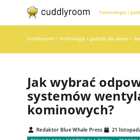
Technologie i gad
Cuddlyroom
>
Technologie i gadżety dla domu
>
Zd
Jak wybrać odpow
systemów wentyla
kominowych?
INNE
Redaktor Blue Whale Press
21 listopad