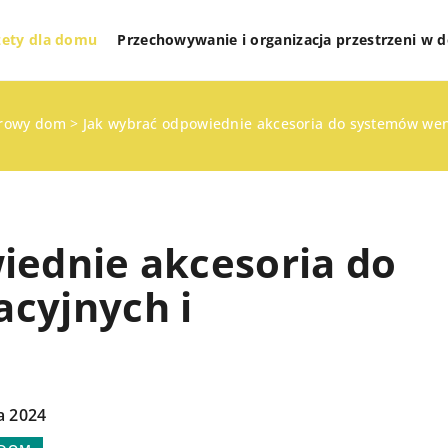
żety dla domu
Przechowywanie i organizacja przestrzeni w
rowy dom
>
Jak wybrać odpowiednie akcesoria do systemów wen
iednie akcesoria do
cyjnych i
TECHNOLOGIE I GADŻETY DLA DOMU
ZDROWY DOM
a 2024