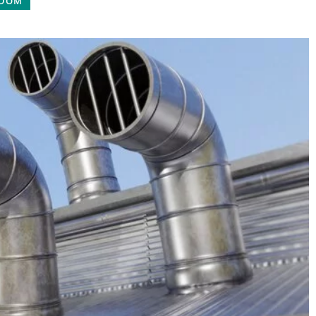
 DOM
13 stycznia 2026
Innowacyjne technologie
apety do pokoju
oczyszczania powietrza dla
zdrowszego życia w domu
ać tapety, które
Odkryj skuteczne metody i
i kreatywne
nowoczesne technologie, które
ego dziecka.
pomogą Ci poprawić jakość
yle, wzory i
powietrza w Twoim domu, tworząc
lnie wpasują się
zdrowsze i przyjemniejsze
cięcego.
środowisko życia dla Ciebie i Twojej
rodziny.