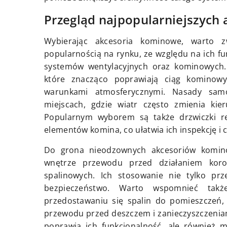
Przegląd najpopularniejszyc
Wybierając akcesoria kominowe, warto z
popularnością na rynku, ze względu na ich f
systemów wentylacyjnych oraz kominowych
które znacząco poprawiają ciąg kominowy,
warunkami atmosferycznymi. Nasady sam
miejscach, gdzie wiatr często zmienia kier
Popularnym wyborem są także drzwiczki re
elementów komina, co ułatwia ich inspekcję i 
Do grona nieodzownych akcesoriów komino
wnętrze przewodu przed działaniem kor
spalinowych. Ich stosowanie nie tylko prz
bezpieczeństwo. Warto wspomnieć takż
przedostawaniu się spalin do pomieszczeń,
przewodu przed deszczem i zanieczyszczenia
poprawia ich funkcjonalność, ale również