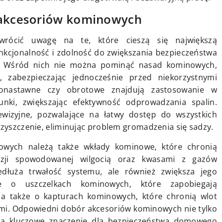
h akcesoriów kominowych
wrócić uwagę na te, które cieszą się największą
unkcjonalność i zdolność do zwiększania bezpieczeństwa
. Wśród nich nie można pominąć nasad kominowych,
 zabezpieczając jednocześnie przed niekorzystnymi
onastawne czy obrotowe znajdują zastosowanie w
unki, zwiększając efektywność odprowadzania spalin.
wizyjne, pozwalające na łatwy dostęp do wszystkich
czyszczenie, eliminując problem gromadzenia się sadzy.
wych należą także wkłady kominowe, które chronią
ozji spowodowanej wilgocią oraz kwasami z gazów
edłuża trwałość systemu, ale również zwiększa jego
e o uszczelkach kominowych, które zapobiegają
 a także o kapturach kominowych, które chronią wlot
mi. Odpowiedni dobór akcesoriów kominowych nie tylko
 ma kluczowe znaczenie dla bezpieczeństwa domowego