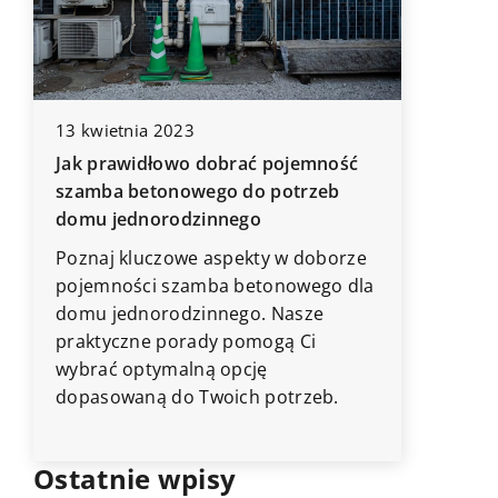
13 kwietnia 2023
19 marc
Jak prawidłowo dobrać pojemność
Jak wybr
szamba betonowego do potrzeb
dziecięc
domu jednorodzinnego
Dowiedz 
Poznaj kluczowe aspekty w doborze
stworzą 
pojemności szamba betonowego dla
środowis
domu jednorodzinnego. Nasze
Poznaj r
praktyczne porady pomogą Ci
materiał
wybrać optymalną opcję
w klimat
dopasowaną do Twoich potrzeb.
Ostatnie wpisy