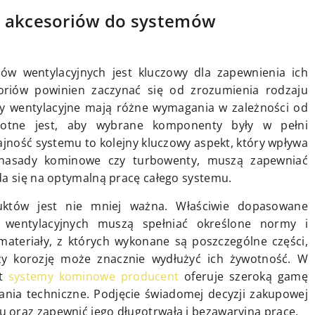
r akcesoriów do systemów
w wentylacyjnych jest kluczowy dla zapewnienia ich
oriów powinien zaczynać się od zrozumienia rodzaju
y wentylacyjne mają różne wymagania w zależności od
istotne jest, aby wybrane komponenty były w pełni
ajność systemu to kolejny kluczowy aspekt, który wpływa
k nasady kominowe czy turbowenty, muszą zapewniać
da się na optymalną pracę całego systemu.
duktów jest nie mniej ważna. Właściwie dopasowane
wentylacyjnych muszą spełniać określone normy i
materiały, z których wykonane są poszczególne części,
y korozję może znacznie wydłużyć ich żywotność. W
nt
systemy kominowe producent
oferuje szeroką gamę
ania techniczne. Podjęcie świadomej decyzji zakupowej
 oraz zapewnić jego długotrwałą i bezawaryjną pracę.