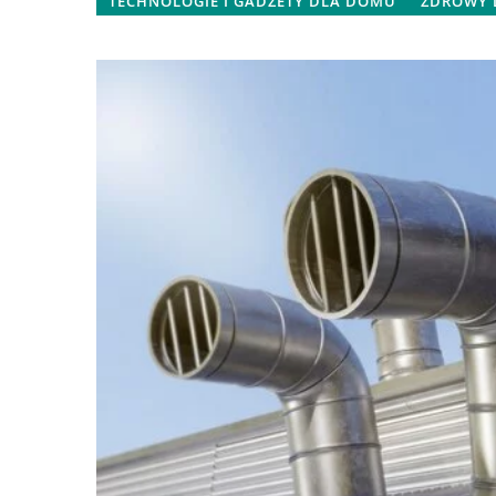
TECHNOLOGIE I GADŻETY DLA DOMU
ZDROWY
19 marca 2026
Jak wybrać idealne t
dziecięcego?
Dowiedz się, jak dobr
stworzą bezpieczne 
środowisko dla Twoj
Poznaj różnorodne st
materiały, które idea
w klimat pokoju dzie