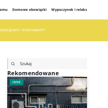
 domu
Domowe obowiązki
Wypoczynek i relaks
tylacyjnych i kominowych?
Rekomendowane
INNE
INNE