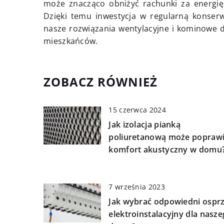
może znacząco obniżyć rachunki za energię
Dzięki temu inwestycja w regularną konser
nasze rozwiązania wentylacyjne i kominowe d
mieszkańców.
ZOBACZ RÓWNIEŻ
15 czerwca 2024
Jak izolacja pianką
poliuretanową może popraw
komfort akustyczny w domu
7 września 2023
Jak wybrać odpowiedni osprz
elektroinstalacyjny dla nasz