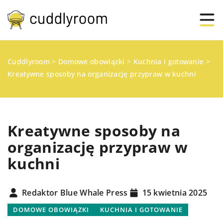
Cuddlyroom
>
Domowe obowiązki
>
Kuchnia i gotowanie
>
Kreatywne sposoby na organizację przypraw w kuchni
Kreatywne sposoby na
organizację przypraw w
kuchni
Redaktor Blue Whale Press
15 kwietnia 2025
DOMOWE OBOWIĄZKI
KUCHNIA I GOTOWANIE