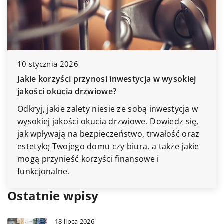
3 marca 2024
Poradnik: Wybieranie ene
sprzętów AGD dla Twojeg
i inwestycja w wysokiej
Zaplanuj swoje domowe z
we?
poradnikiem, który pomoż
esie ze sobą inwestycja w
najbardziej energooszczę
a drzwiowe. Dowiedz się,
Dowiedz się, jak oszczędzi
czeństwo, trwałość oraz
zredukować ślad węglowy.
czy biura, a także jakie
i finansowe i
Ostatnie wpisy
18 lipca 2026