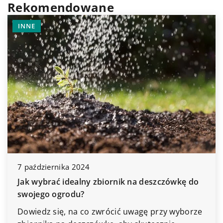
Rekomendowane
DOMOWE OBOWIĄZK
2024
2 listopada 2025
alny zbiornik na deszczówkę do
Jak wybrać idealne
u?
chłodniejsze noce?
a co zwrócić uwagę przy wyborze
Dowiedz się, jak w