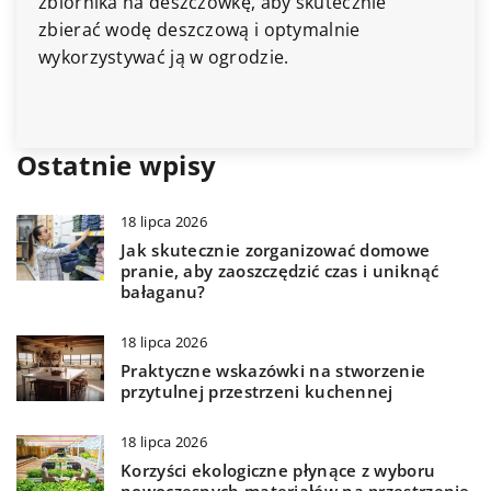
eszczówkę, aby skutecznie
flanelowe, aby zap
eszczową i optymalnie
w chłodniejsze noc
ją w ogrodzie.
wskazówki dotyczą
oraz pielęgnacji.
Ostatnie wpisy
18 lipca 2026
Jak skutecznie zorganizować domowe
pranie, aby zaoszczędzić czas i uniknąć
bałaganu?
18 lipca 2026
Praktyczne wskazówki na stworzenie
przytulnej przestrzeni kuchennej
18 lipca 2026
Korzyści ekologiczne płynące z wyboru