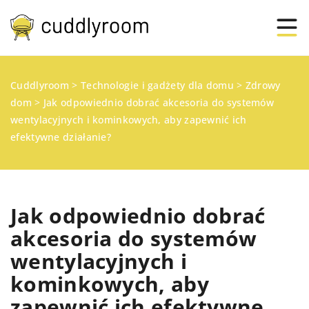
Cuddlyroom
>
Technologie i gadżety dla domu
>
Zdrowy
dom
>
Jak odpowiednio dobrać akcesoria do systemów
wentylacyjnych i kominkowych, aby zapewnić ich
efektywne działanie?
Jak odpowiednio dobrać
akcesoria do systemów
wentylacyjnych i
kominkowych, aby
zapewnić ich efektywne