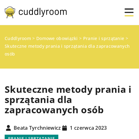
Cuddlyroom
>
Domowe obowiązki
>
Pranie i sprzątanie
>
Skuteczne metody prania i sprzątania dla zapracowanych
osób
Skuteczne metody prania i
sprzątania dla
zapracowanych osób
Beata Tyrchniewicz
1 czerwca 2023
PRANIE I SPRZĄTANIE