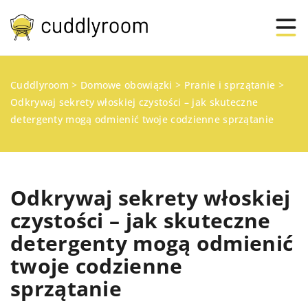
Cuddlyroom
>
Domowe obowiązki
>
Pranie i sprzątanie
>
Odkrywaj sekrety włoskiej czystości – jak skuteczne
detergenty mogą odmienić twoje codzienne sprzątanie
Odkrywaj sekrety włoskiej
czystości – jak skuteczne
detergenty mogą odmienić
twoje codzienne
sprzątanie