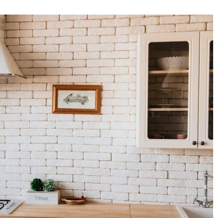
22 października 2024
Jak dobrać właściwe tkaniny i
nie krzesła do
materiały w ramach aranżacji stołó
restauracyjnych?
orady na temat
Dowiedz się, jak dobierać tkaniny
e będą idealnie
tak, aby tworzyły wyjątkowe
nętrzami
aranżacje stołów w restauracjach.
dz się, na co
Poznaj kluczowe aspekty wyboru
zas zakupów,
materiałów i zainspiruj się
ortem i stylem.
profesjonalnymi poradami.