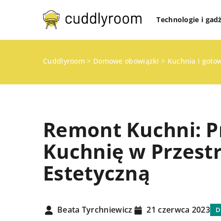
Technologie i gad
Cuddlyroom
>
Domowe obowiązki
>
Kuchnia i goto
Remont Kuchni: P
Kuchnię w Przestr
Estetyczną
PRZECHOWYWANIE I O
PRZESTRZENI W DOMU
ROZWIĄZANIA DO MAŁ
Beata Tyrchniewicz
21 czerwca 2023
D