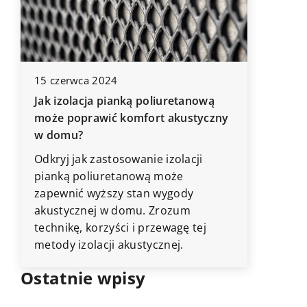
15 czerwca 2024
23 sierp
Jak izolacja pianką poliuretanową
Jak wyb
w
może poprawić komfort akustyczny
naszego
w domu?
Odkryj p
Odkryj jak zastosowanie izolacji
wyboru k
pianką poliuretanową może
kompono
zapewnić wyższy stan wygody
twojego 
akustycznej w domu. Zrozum
zwrócić
technikę, korzyści i przewagę tej
aby cies
metody izolacji akustycznej.
Ostatnie wpisy