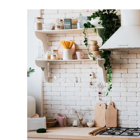
23 sierpnia 2023
Jak wybrać odpowied
naszego domu?
Odkryj praktyczne p
wyboru krzeseł, któr
komponować się z w
twojego domu. Dowie
zwrócić uwagę podc
aby cieszyć się komf