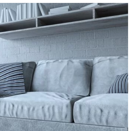
20 września 2023
Jak przydomowe oczyszczalnie
ścieków wpływają na ochronę
 się porcelana
środowiska?
zegląd istotnych
 wybranych
Poznaj korzyści płynące z posiadani
przydomowej oczyszczalni ścieków
dla środowiska. Dlaczego ta
 cech, które
ekologiczna alternatywa jest tak
jakości
ważna?
y zastosowania
nomowanych