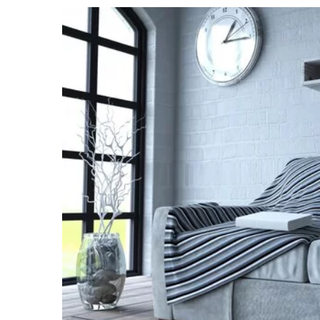
19 września 2023
Czym charakteryzuje
wysokiej jakości? Pr
cech na przykładzie
producentów
Artykuł z przeglądem
świadczą o wysokiej 
porcelany. Przykład
tych cech przez re
producentów.