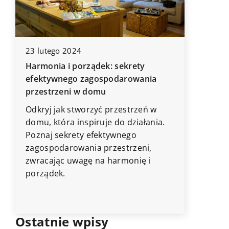
23 lutego 2024
Harmonia i porządek: sekrety
19 wrześ
efektywnego zagospodarowania
Czym cha
przestrzeni w domu
wysokiej
Odkryj jak stworzyć przestrzeń w
cech na
a
domu, która inspiruje do działania.
produc
Poznaj sekrety efektywnego
Artykuł 
zagospodarowania przestrzeni,
świadczą
zwracając uwagę na harmonię i
porcelan
porządek.
tych ce
produce
Ostatnie wpisy