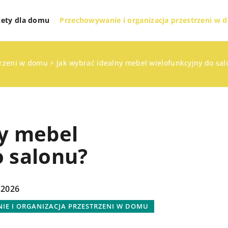
żety dla domu
Przechowywanie i organizacja przestrzeni w
trzeni w domu
>
Jak wybrać idealny mebel wielofunkcyjny do sal
ny mebel
o salonu?
TECHNOLOGIE I GADŻETY DLA DOMU
E
ZDROWY DOM
 2026
E I ORGANIZACJA PRZESTRZENI W DOMU