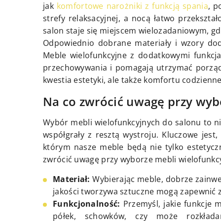
jak
komfortowe narożniki z funkcją spania
, p
strefy relaksacyjnej, a nocą łatwo przekszt
salon staje się miejscem wielozadaniowym, gd
Odpowiednio dobrane materiały i wzory doda
Meble wielofunkcyjne z dodatkowymi funkcja
przechowywania i pomagają utrzymać porządek
kwestia estetyki, ale także komfortu codzienn
Na co zwrócić uwagę przy wyb
Wybór mebli wielofunkcyjnych do salonu to ni
współgrały z resztą wystroju. Kluczowe jest,
którym nasze meble będą nie tylko estetyczn
zwrócić uwagę przy wyborze mebli wielofunkc
Materiał:
Wybierając meble, dobrze zainwe
jakości tworzywa sztuczne mogą zapewnić za
Funkcjonalność:
Przemyśl, jakie funkcje
półek, schowków, czy może rozkładan