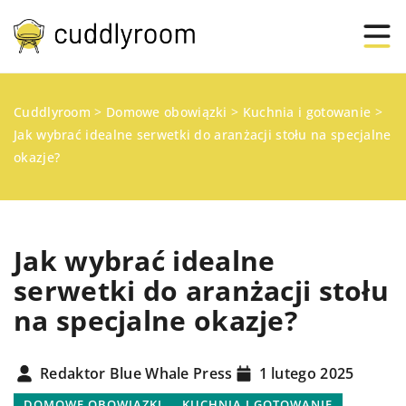
Cuddlyroom
>
Domowe obowiązki
>
Kuchnia i gotowanie
>
Jak wybrać idealne serwetki do aranżacji stołu na specjalne
okazje?
Jak wybrać idealne
serwetki do aranżacji stołu
na specjalne okazje?
Redaktor Blue Whale Press
1 lutego 2025
DOMOWE OBOWIĄZKI
KUCHNIA I GOTOWANIE