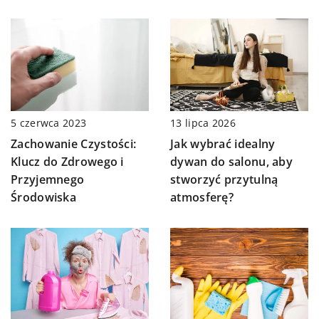
13 lipca 2026
5 czerwca 2023
Jak wybrać idealny
Zachowanie Czystości:
dywan do salonu, aby
Klucz do Zdrowego i
stworzyć przytulną
Przyjemnego
atmosferę?
Środowiska