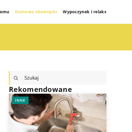
 domu
Domowe obowiązki
Wypoczynek i relaks
Rekomendowane
INNE
PRZECHO
PRZESTR
ROZWIĄZ