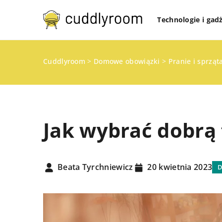
Technologie i gad
Cuddlyroom
>
Domowe obowiązki
>
Pranie i sprząt
Jak wybrać dobrą 
Beata Tyrchniewicz
20 kwietnia 2023
PRZECHOWYWANIE I O
PRZESTRZENI W DOMU
ROZWIĄZANIA DO MAŁ