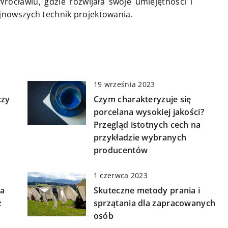
rocławiu, gdzie rozwijała swoje umiejętności i
jnowszych technik projektowania.
19 września 2023
czy
Czym charakteryzuje się
porcelana wysokiej jakości?
Przegląd istotnych cech na
przykładzie wybranych
producentów
1 czerwca 2023
ia
Skuteczne metody prania i
z
sprzątania dla zapracowanych
osób