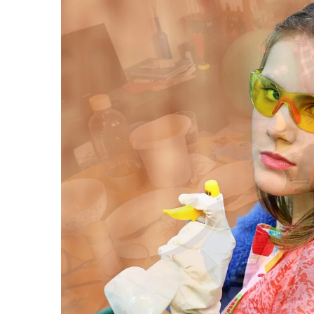
6 marca 2024
Jak dobrze dobrać g
do stylu swojego wn
Odkryj, jak wybór o
gałek ceramicznych 
na styl Twojego wnęt
różne rodzaje i wzory
podkreślą charakter