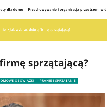
żety dla domu
Przechowywanie i organizacja przestrzeni w
anie
>
Jak wybrać dobrą firmę sprzątającą?
firmę sprzątającą?
DOMOWE OBOWIĄZKI
PRANIE I SPRZĄTANIE
RGANIZACJA
INNE
YCH PRZESTRZENI