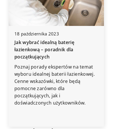
18 października 2023
6 marca 
Jak wybrać idealną baterię
a
Jak dobr
łazienkową – poradnik dla
do stylu
początkujących
Odkryj, 
Poznaj porady ekspertów na temat
gałek c
wyboru idealnej baterii łazienkowej.
na styl 
Cenne wskazówki, które będą
różne ro
pomocne zarówno dla
podkreś
początkujących, jak i
doświadczonych użytkowników.