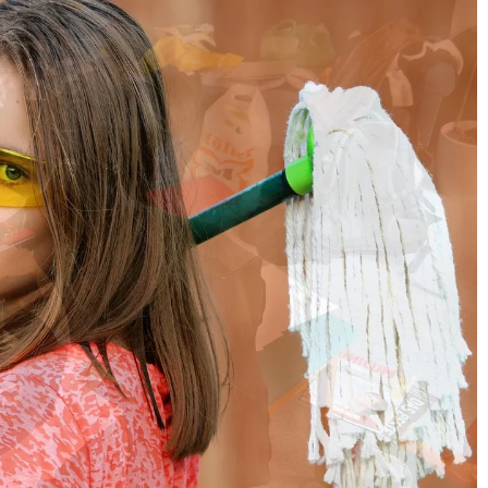
20 listopada 2024
Jak wybrać odpowiedniego ekspert
ałki ceramiczne
do oceny stanu technicznego
ętrza?
budynku?
dpowiednich
Znalezienie doświadczonego
może wpłynąć
specjalisty do oceny technicznej
rza. Poznaj
budynku może być wyzwaniem.
, które
Dowiedz się, jakie elementy warto
 pomieszczeń.
brać pod uwagę przy wyborze
eksperta, aby zapewnić sobie
rzetelną i bezpieczną analizę stanu
nieruchomości.