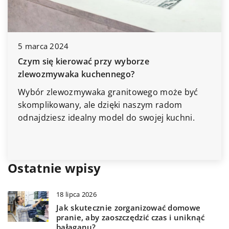
5 marca 2024
10 l
Czym się kierować przy wyborze
Pora
zlewozmywaka kuchennego?
usuw
Wybór zlewozmywaka granitowego może być
Zap
skomplikowany, ale dzięki naszym radom
najl
odnajdziesz idealny model do swojej kuchni.
gwar
funk
Ostatnie wpisy
18 lipca 2026
Jak skutecznie zorganizować domowe
pranie, aby zaoszczędzić czas i uniknąć
bałaganu?