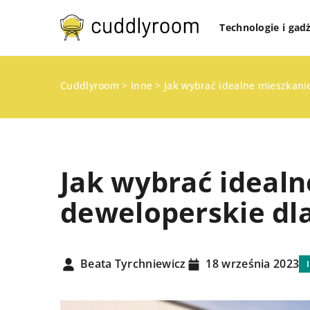
Technologie i gad
Cuddlyroom
>
Inne
>
Jak wybrać idealne mieszkanie
Jak wybrać ideal
deweloperskie dla
PRANIE I SPRZĄTANIE
Beata Tyrchniewicz
18 września 2023