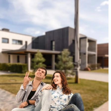
14 kwietnia 2024
Jak wybrać doskonale pasujące
oświetlenie do twojej jadalni?
które można
ej łazience jest
Odkryj, jak dobrać oświetlenie do
jadalni, aby stworzyć idealną
atmosferę do każdego posiłku.
Dowiedz się, na co zwrócić uwagę
podczas wyboru lamp i żyrandoli.