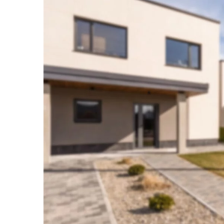
7 marca 2023
Pralka w łazience
Jednym z urządzeń, 
znaleźć niemal w każd
pralka.