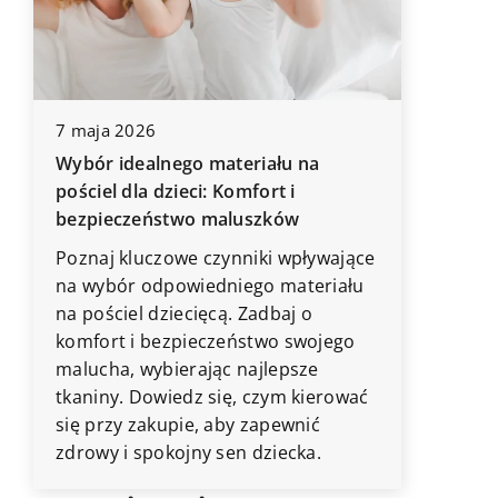
7 marca 
7 maja 2026
Pralka w
Wybór idealnego materiału na
pościel dla dzieci: Komfort i
Jednym 
bezpieczeństwo maluszków
znaleźć 
pralka.
Poznaj kluczowe czynniki wpływające
na wybór odpowiedniego materiału
na pościel dziecięcą. Zadbaj o
komfort i bezpieczeństwo swojego
malucha, wybierając najlepsze
tkaniny. Dowiedz się, czym kierować
się przy zakupie, aby zapewnić
zdrowy i spokojny sen dziecka.