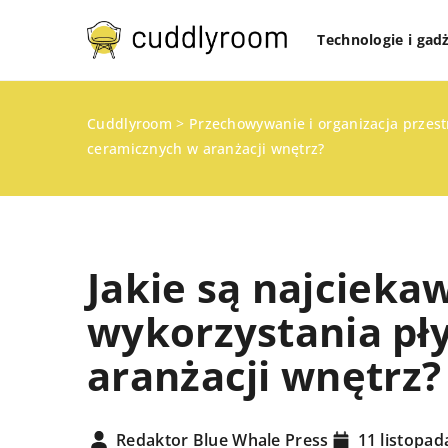
Technologie i gad
Cuddlyroom
>
Przechowywanie i organizacja przes
ceramicznych w aranżacji wnętrz?
Jakie są najcieka
wykorzystania pł
aranżacji wnętrz?
TECHNOLOGIE I GADŻ
ZDROWY DOM
Redaktor Blue Whale Press
11 listopad