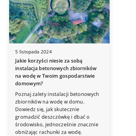
3 lipca 2
5 listopada 2024
Jak wyb
ogrzewa
Jakie korzyści niesie za sobą
instalacja betonowych zbiorników
Zastanaw
na wodę w Twoim gospodarstwie
ć
ogrzewan
domowym?
efektywn
domu? Do
Poznaj zalety instalacji betonowych
uwagę p
zbiorników na wodę w domu.
technolo
Dowiedz się, jak skutecznie
wydajnoś
gromadzić deszczówkę i dbać o
środowisko, jednocześnie znacznie
obniżając rachunki za wodę.