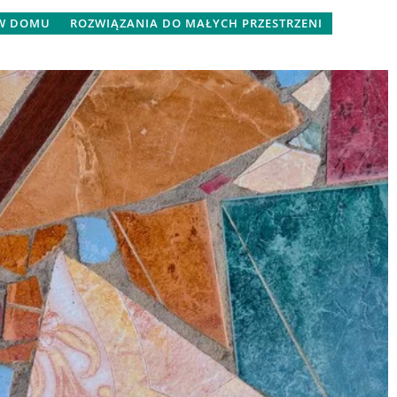
 W DOMU
ROZWIĄZANIA DO MAŁYCH PRZESTRZENI
21 lipca 2024
Czy inteligentne urządzenia mogą
ny system
poprawić jakość życia w domu?
u?
Dowiedz się, jak inteligentne
i system
urządzenia mogą zrewolucjonizowa
jbardziej
codzienne funkcjonowanie w domu,
y dla Twojego
poprawiając komfort i efektywność.
na co zwrócić
oraz które
ą najlepszą
cieplny.