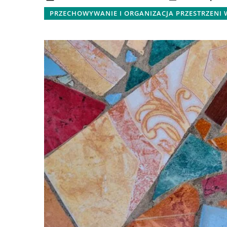
PRZECHOWYWANIE I ORGANIZACJA PRZESTRZENI
3 lipca 2026
Jak wybrać efektyw
ogrzewania dla dom
Zastanawiasz się, jak
ogrzewania będzie na
efektywny i oszczędn
domu? Dowiedz się, 
uwagę przy wyborze 
technologie zapewni
wydajność i komfort 