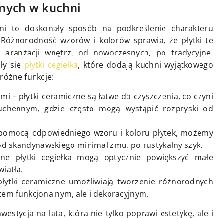
nych w kuchni
ni to doskonały sposób na podkreślenie charakteru
. Różnorodność wzorów i kolorów sprawia, że płytki te
 aranżacji wnętrz, od nowoczesnych, po tradycyjne.
ały się
płytki cegiełka
, które dodają kuchni wyjątkowego
różne funkcje:
mi – płytki ceramiczne są łatwe do czyszczenia, co czyni
uchennym, gdzie często mogą wystąpić rozpryski od
a pomocą odpowiedniego wzoru i koloru płytek, możemy
od skandynawskiego minimalizmu, po rustykalny szyk.
sne płytki cegiełka mogą optycznie powiększyć małe
iatła.
łytki ceramiczne umożliwiają tworzenie różnorodnych
ntem funkcjonalnym, ale i dekoracyjnym.
estycja na lata, która nie tylko poprawi estetykę, ale i