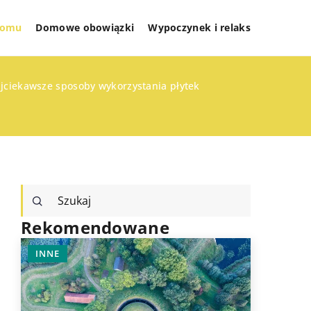
 domu
Domowe obowiązki
Wypoczynek i relaks
ajciekawsze sposoby wykorzystania płytek
Rekomendowane
INNE
TECHNOL
ZDROWY