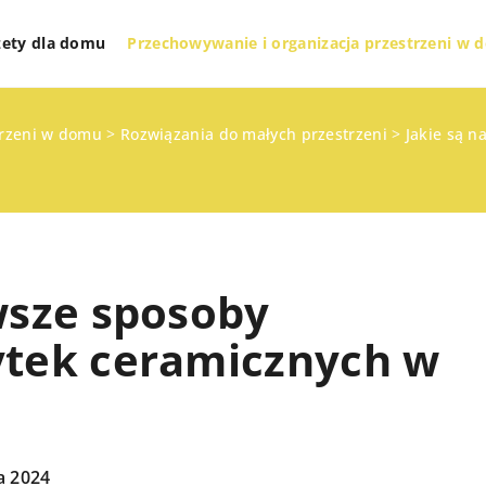
żety dla domu
Przechowywanie i organizacja przestrzeni w
trzeni w domu
>
Rozwiązania do małych przestrzeni
>
Jakie są n
wsze sposoby
ytek ceramicznych w
ETY DLA DOMU
TECHNOLOGIE I GADŻETY DLA DOMU
ZDROWY DOM
a 2024