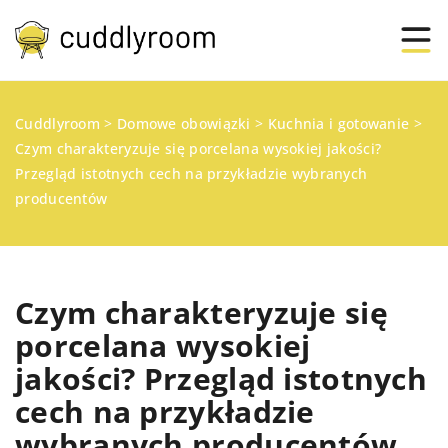
Cuddlyroom
>
Domowe obowiązki
>
Kuchnia i gotowanie
>
Czym charakteryzuje się porcelana wysokiej jakości?
Przegląd istotnych cech na przykładzie wybranych
producentów
Czym charakteryzuje się
porcelana wysokiej
jakości? Przegląd istotnych
cech na przykładzie
wybranych producentów