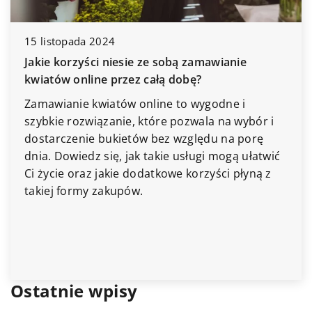
opada 2024
orzyści niesie ze sobą zamawianie
w online przez całą dobę?
anie kwiatów online to wygodne i
17 kwietnia
 rozwiązanie, które pozwala na wybór i
Jak kinkie
czenie bukietów bez względu na porę
mogą popr
owiedz się, jak takie usługi mogą ułatwić
Zewnętrzne
e oraz jakie dodatkowe korzyści płyną z
poprawić b
formy zakupów.
tylko popr
zewnętrzny
odstraszen
się, jak sk
Ostatnie wpisy