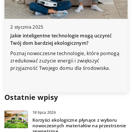
tycznia 2025
17 list
ie inteligentne technologie mogą uczynić
Jak sku
j dom bardziej ekologicznym?
domu?
naj nowoczesne technologie, które pomogą
Odkryj
dukować zużycie energii i zwiększyć
nieprz
yjazność Twojego domu dla środowiska.
się, ja
uciążli
pomies
Ostatnie wpisy
18 lipca 2026
Korzyści ekologiczne płynące z wyboru
nowoczesnych materiałów na przestrzenie
zewnętrzne