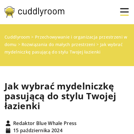
Cuddlyroom
>
Przechowywanie i organizacja przestrzeni w
domu
>
Rozwiązania do małych przestrzeni
>
Jak wybrać
mydelniczkę pasującą do stylu Twojej łazienki
Jak wybrać mydelniczkę
pasującą do stylu Twojej
łazienki
Redaktor Blue Whale Press
15 października 2024