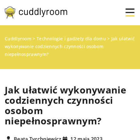
Cuddlyroom
>
Technologie i gadżety dla domu
>
Jak ułatwić
wykonywanie codziennych czynności osobom
niepełnosprawnym?
Jak ułatwić wykonywanie
codziennych czynności
osobom
niepełnosprawnym?
Beata Tyrchniewicz
12 maja 2023