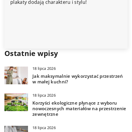
u!
narzędzie, które znacznie ułatwia o
butelek z winem. W porównaniu do
tradycyjnych korkociągów ręcznych,
korkociągi oferują wiele zalet, które
że są one coraz bardziej popularne
miłośników wina.
Ostatnie wpisy
18 lipca 2026
Jak maksymalnie wykorzystać przestrzeń
w małej kuchni?
18 lipca 2026
Korzyści ekologiczne płynące z wyboru
nowoczesnych materiałów na przestrzenie
zewnętrzne
18 lipca 2026