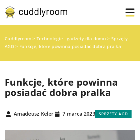
Cuddlyroom
>
Technologie i gadżety dla domu
>
Sprzęty
AGD
>
Funkcje, które powinna posiadać dobra pralka
Funkcje, które powinna
posiadać dobra pralka
Amadeusz Keler
7 marca 2023
SPRZĘTY AGD