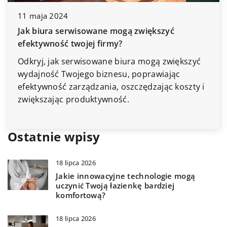
24
20 maja 2024
serwisowane mogą zwiększyć
Czy nowoczesn
ć twojej firmy?
utrzymaniu cz
k serwisowane biura mogą zwiększyć
Dowiedz się, j
Twojego biznesu, poprawiając
przyczynić się
 zarządzania, oszczędzając koszty i
naszych domac
c produktywność.
i praktyki, kt
powietrzem w z
Ostatnie wpisy
18 lipca 2026
Jakie innowacyjne technologie mogą
uczynić Twoją łazienkę bardziej
komfortową?
18 lipca 2026