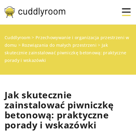
Cuddlyroom
>
Przechowywanie i organizacja przestrzeni w
domu
>
Rozwiązania do małych przestrzeni
>
Jak
skutecznie zainstalować piwniczkę betonową: praktyczne
porady i wskazówki
Jak skutecznie
zainstalować piwniczkę
betonową: praktyczne
porady i wskazówki