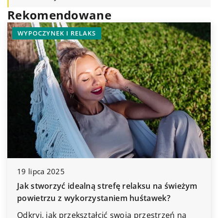
Rekomendowane
PRZECHOWYWANIE I ORGANIZ
DOMU
ROZWIĄZANIA DO MAŁYCH PR
3 listopada 2023
Jak odpowiednio dobrać ro
trefę relaksu na świeżym
wnętrza?
taniem huśtawek?
Odkryj, jak dobranie odpo
ić swoją przestrzeń na