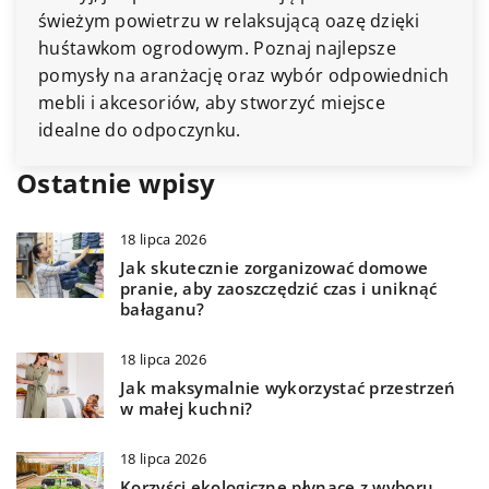
podkreślić styl Twojego wn
laksującą oazę dzięki
jak połączyć funkcjonalnoś
 Poznaj najlepsze
pomieszczeniu Twojego d
oraz wybór odpowiednich
y stworzyć miejsce
.
Ostatnie wpisy
18 lipca 2026
Jak skutecznie zorganizować domowe
pranie, aby zaoszczędzić czas i uniknąć
bałaganu?
18 lipca 2026
Jak maksymalnie wykorzystać przestrzeń
w małej kuchni?
18 lipca 2026
Korzyści ekologiczne płynące z wyboru