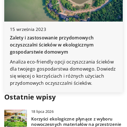
12 sier
Jak stw
domowy
września 2023
ety i zastosowanie przydomowych
Kierowa
yszczalni ścieków w ekologicznym
oraz u
spodarstwie domowym
dekorac
idealne
liza eco-friendly opcji oczyszczania ścieków
się, ja
 twojego gospodarstwa domowego. Dowiedz
kącik 
 więcej o korzyściach i różnych użyciach
ydomowych oczyszczalni ścieków.
Ostatnie wpisy
18 lipca 2026
Korzyści ekologiczne płynące z wyboru
nowoczesnych materiałów na przestrzenie