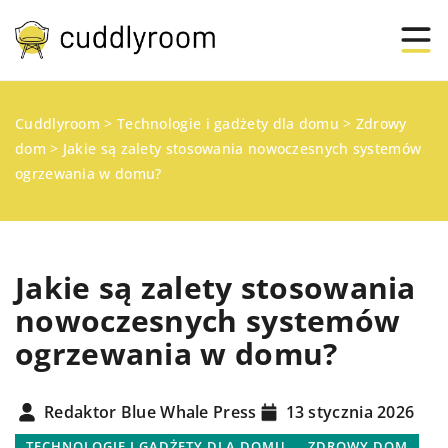
Cuddlyroom
>
Technologie i gadżety dla domu
>
Zdrowy
dom
>
Jakie są zalety stosowania nowoczesnych systemów
ogrzewania w domu?
Jakie są zalety stosowania
nowoczesnych systemów
ogrzewania w domu?
Redaktor Blue Whale Press
13 stycznia 2026
TECHNOLOGIE I GADŻETY DLA DOMU
ZDROWY DOM