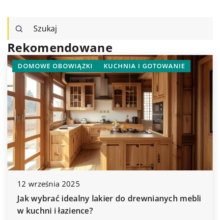
Rekomendowane
GOTOWANIE
INNE
nianych mebli