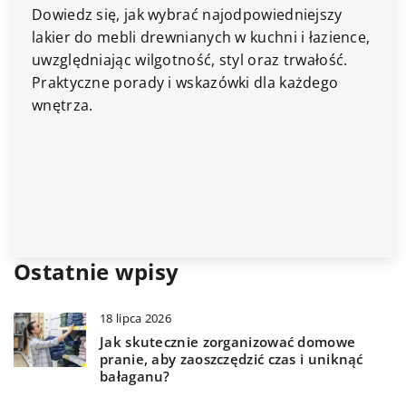
iedniejszy
19 stycznia 2025
ni i łazience,
z trwałość.
Dlaczego warto zainwestować w now
a każdego
panele podłogowe o wysokiej odporn
wilgoć?
Rozważ inwestycję w nowoczesne pan
podłogowe, które dzięki wysokiej odp
wilgoć zapewniają trwałość i eleganck
wnętrza. Dowiedz się, jakie korzyści p
wybór tego typu podłóg.
Ostatnie wpisy
18 lipca 2026
Jak skutecznie zorganizować domowe
pranie, aby zaoszczędzić czas i uniknąć
bałaganu?