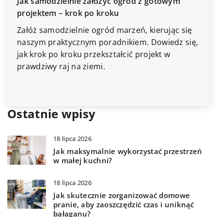
Jakie korzyści nies
ie założyć ogród z gotowym
profesjonalnym bi
ok po kroku
zakupie mieszkani
lnie ogród marzeń, kierując się
Odkryj, dlaczego w
znym poradnikiem. Dowiedz się,
mieszkania profesj
ku przekształcić projekt w
biuro nieruchomośc
a ziemi.
rynku, negocjacjach
pułapek prawnych.
Ostatnie wpisy
18 lipca 2026
Jak maksymalnie wykorzystać przestrzeń
w małej kuchni?
18 lipca 2026
Jak skutecznie zorganizować domowe
pranie, aby zaoszczędzić czas i uniknąć
bałaganu?