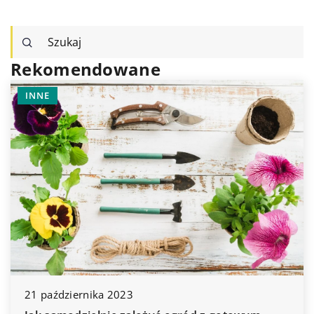
Rekomendowane
INNE
5 maja 2025
 2023