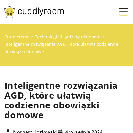
Cuddlyroom
>
Technologie i gadżety dla domu
>
Inteligentne rozwiązania AGD, które ułatwią codzienne
obowiązki domowe
Inteligentne rozwiązania
AGD, które ułatwią
codzienne obowiązki
domowe
Norbert Kozłowski
4 września 2024