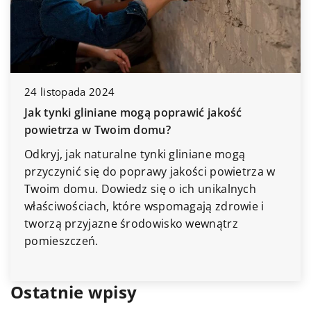
24
14 grudnia 2025
iane mogą poprawić jakość
Jak wybrać idealn
woim domu?
wnętrza?
uralne tynki gliniane mogą
Odkryj, jak wybrać f
 do poprawy jakości powietrza w
nowoczesny design
wiedz się o ich unikalnych
również zapewni ko
, które wspomagają zdrowie i
Porady dotyczące s
ne środowisko wewnątrz
Ostatnie wpisy