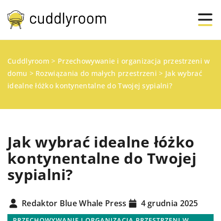
Cuddlyroom
>
Przechowywanie i organizacja przestrzeni w
domu
>
Rozwiązania do małych przestrzeni
>
Jak wybrać
idealne łóżko kontynentalne do Twojej sypialni?
Jak wybrać idealne łóżko
kontynentalne do Twojej
sypialni?
Redaktor Blue Whale Press
4 grudnia 2025
PRZECHOWYWANIE I ORGANIZACJA PRZESTRZENI W