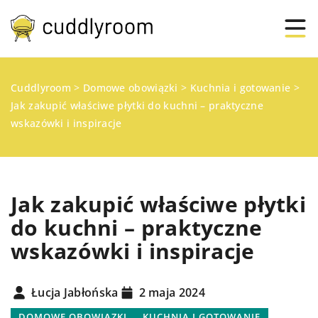
Cuddlyroom
>
Domowe obowiązki
>
Kuchnia i gotowanie
>
Jak zakupić właściwe płytki do kuchni – praktyczne
wskazówki i inspiracje
Jak zakupić właściwe płytki
do kuchni – praktyczne
wskazówki i inspiracje
Łucja Jabłońska
2 maja 2024
DOMOWE OBOWIĄZKI
KUCHNIA I GOTOWANIE