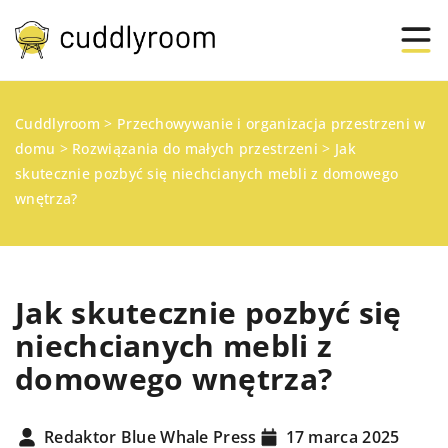
Cuddlyroom
>
Przechowywanie i organizacja przestrzeni w
domu
>
Rozwiązania do małych przestrzeni
>
Jak
skutecznie pozbyć się niechcianych mebli z domowego
wnętrza?
Jak skutecznie pozbyć się
niechcianych mebli z
domowego wnętrza?
Redaktor Blue Whale Press
17 marca 2025