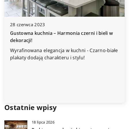
21 p
28 czerwca 2023
Smar
Gustowna kuchnia – Harmonia czerni i bieli w
Cod
dekoracji!
Odkr
Wyrafinowana elegancja w kuchni - Czarno-białe
inte
plakaty dodają charakteru i stylu!
codz
bezp
w na
Ostatnie wpisy
18 lipca 2026