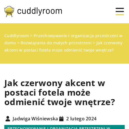
Cuddlyroom
>
Przechowywanie i organizacja przestrzeni w
domu
>
Rozwiązania do małych przestrzeni
>
Jak czerwony
akcent w postaci fotela może odmienić twoje wnętrze?
Jak czerwony akcent w
postaci fotela może
odmienić twoje wnętrze?
Jadwiga Wiśniewska
2 lutego 2024
PRZECHOWYWANIE I ORGANIZACJA PRZESTRZENI W