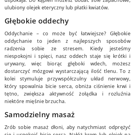
ulubiony olejek eteryczny lub płatki kwiatów.
Głębokie oddechy
Oddychanie – co może być łatwiejsze? Głębokie
oddychanie to jeden z najlepszych sposobów
radzenia sobie ze stresem. Kiedy jesteśmy
niespokojni i spięci, nasz oddech staje się krótki i
urywany, więc biorąc głęboki wdech, możesz
dostarczyć mózgowi wystarczającą ilość tlenu. To z
kolei stymuluje przywspółczulny układ nerwowy,
który spowalnia bicie serca, obniża ciśnienie krwi i
tętno, zwiększa aktywność żołądka i rozluźnia
niektóre mięśnie brzucha.
Samodzielny masaż
Zrób sobie masaż dłoni, aby natychmiast odprężyć
się i uspokoić bicie serca. Nałóż krem ​​lub olejek na