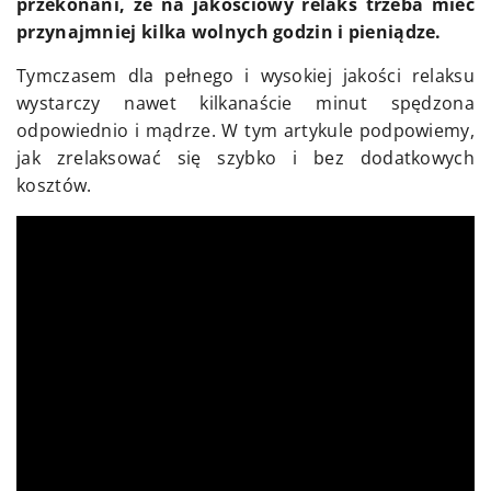
przekonani, że na jakościowy relaks trzeba mieć
przynajmniej kilka wolnych godzin i pieniądze.
Tymczasem dla pełnego i wysokiej jakości relaksu
wystarczy nawet kilkanaście minut spędzona
odpowiednio i mądrze. W tym artykule podpowiemy,
jak zrelaksować się szybko i bez dodatkowych
kosztów.