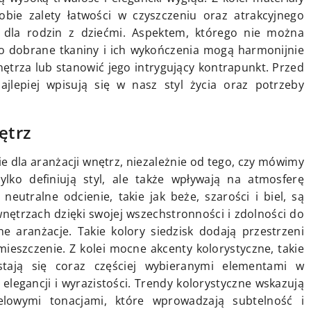
sobie zalety łatwości w czyszczeniu oraz atrakcyjnego
 dla rodzin z dziećmi. Aspektem, którego nie można
io dobrane tkaniny i ich wykończenia mogą harmonijnie
rza lub stanowić jego intrygujący kontrapunkt. Przed
jlepiej wpisują się w nasz styl życia oraz potrzeby
ętrz
 dla aranżacji wnętrz, niezależnie od tego, czy mówimy
tylko definiują styl, ale także wpływają na atmosferę
eutralne odcienie, takie jak beże, szarości i biel, są
ętrzach dzięki swojej wszechstronności i zdolności do
aranżacje. Takie kolory siedzisk dodają przestrzeni
ieszczenie. Z kolei mocne akcenty kolorystyczne, takie
stają się coraz częściej wybieranymi elementami w
legancji i wyrazistości. Trendy kolorystyczne wskazują
elowymi tonacjami, które wprowadzają subtelność i