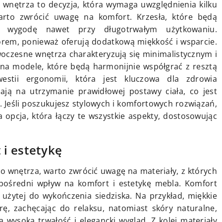
wnętrza to decyzja, która wymaga uwzględnienia kilku
arto zwrócić uwagę na komfort. Krzesła, które będą
ć wygodę nawet przy długotrwałym użytkowaniu.
orem, ponieważ oferują dodatkową miękkość i wsparcie.
woczesne wnętrza charakteryzują się minimalistycznym i
na modele, które będą harmonijnie współgrać z resztą
estii ergonomii, która jest kluczowa dla zdrowia
ją na utrzymanie prawidłowej postawy ciała, co jest
 Jeśli poszukujesz stylowych i komfortowych rozwiązań,
 opcja, która łączy te wszystkie aspekty, dostosowując
i estetykę
o wnętrza, warto zwrócić uwagę na materiały, z których
ośredni wpływ na komfort i estetykę mebla. Komfort
 użytej do wykończenia siedziska. Na przykład, miękkie
rę, zachęcając do relaksu, natomiast skóry naturalne,
 wysoką trwałość i elegancki wygląd. Z kolei materiały