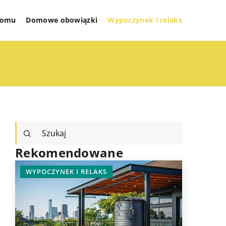
 domu
Domowe obowiązki
Wypoczynek i relaks
Rekomendowane
WYPOCZYNEK I RELAKS
TECHNOL
ZDROWY