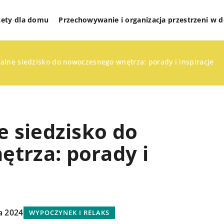
żety dla domu
Przechowywanie i organizacja przestrzeni w
ealne siedzisko do nowoczesnego wnętrza: porady i inspiracje
e siedzisko do
trza: porady i
ETY DLA DOMU
DOMOWE OBOWIĄZKI
PRANIE I SPRZĄTANIE
a 2024
WYPOCZYNEK I RELAKS