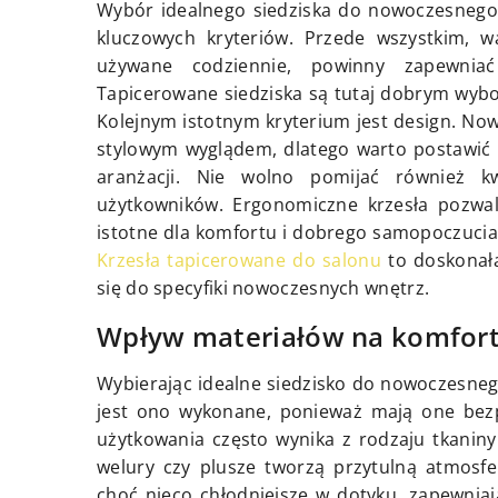
Wybór idealnego siedziska do nowoczesnego 
kluczowych kryteriów. Przede wszystkim, w
używane codziennie, powinny zapewnia
Tapicerowane siedziska są tutaj dobrym wyb
Kolejnym istotnym kryterium jest design. No
stylowym wyglądem, dlatego warto postawić 
aranżacji. Nie wolno pomijać również kw
użytkowników. Ergonomiczne krzesła pozwala
istotne dla komfortu i dobrego samopoczucia.
Krzesła tapicerowane do salonu
to doskonała
się do specyfiki nowoczesnych wnętrz.
Wpływ materiałów na komfort 
Wybierając idealne siedzisko do nowoczesneg
jest ono wykonane, ponieważ mają one bezp
użytkowania często wynika z rodzaju tkaniny
welury czy plusze tworzą przytulną atmosfe
choć nieco chłodniejsze w dotyku, zapewniają