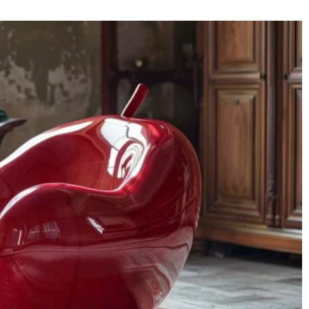
23 lutego 2024
Jak prawidłowo pielęgnować podłog
gie w służbie
drewniane – praktyczne porady
a w domu
Poznaj praktyczne porady i metody
sne technologie
pielęgnacji podłóg drewnianych, ab
ć powietrza w
zachować ich naturalną urodę i
 się, jakie
trwałość przez długie lata.
pne na rynku i
zdrowie Twoje i
jazne
wego życia.