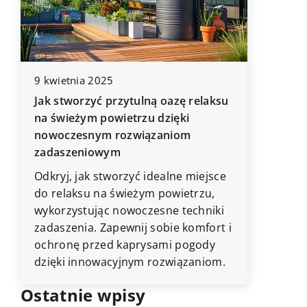
9 kwietnia 2025
21 maja 
i
Jak stworzyć przytulną oazę relaksu
Nowocze
na świeżym powietrzu dzięki
zdroweg
nowoczesnym rozwiązaniom
Odkryj, 
zadaszeniowym
y
mogą po
Odkryj, jak stworzyć idealne miejsce
Twoim do
do relaksu na świeżym powietrzu,
rozwiąza
wykorzystując nowoczesne techniki
jak mogą
zadaszenia. Zapewnij sobie komfort i
Twojej r
ochronę przed kaprysami pogody
technolo
dzięki innowacyjnym rozwiązaniom.
Ostatnie wpisy