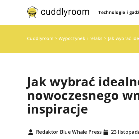
Technologie i gad
Cuddlyroom
>
Wypoczynek i relaks
>
Jak wybrać id
Jak wybrać idealn
nowoczesnego wnę
inspiracje
TECHNOLOGIE I GADŻ
ZDROWY DOM
Redaktor Blue Whale Press
23 listopad