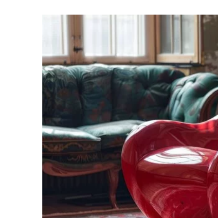
21 maja 2025
Nowoczesne technolo
zdrowego powietrz
Odkryj, jak nowocze
mogą poprawić jakoś
Twoim domu. Dowiedz
rozwiązania są dostę
jak mogą wpłynąć na 
Twojej rodziny. Przy
technologie dla zdro