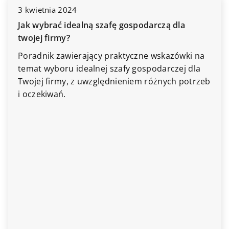
WYWANIA
DOMOWE OBOWIĄZKI
ORGANIZACJA PRZESTRZENI W
 szafę gospodarczą dla
cy praktyczne wskazówki na
nej szafy gospodarczej dla
zględnieniem różnych potrzeb
11 maja 2025
Jak wprowadzić ciepło 
pomocą ceramiki
Odkryj, jak ceramika m
elementem dekoracyjn
dodając mu ciepła i en